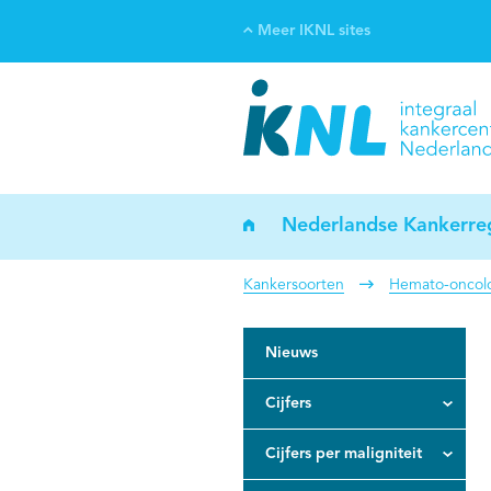
Meer IKNL sites
Ve
Bi
ka
Nederlandse Kankerreg
Kankersoorten
Hemato-oncol
Nieuws
Cijfers
Cijfers per maligniteit