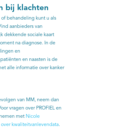
 bij klachten
 of behandeling kunt u als
Vind aanbieders van
jk dekkende sociale kaart
moment na diagnose. In de
llingen en
 patiënten en naasten is de
met alle informatie over kanker
 gevolgen van MM, neem dan
 Voor vragen over PROFIEL en
opnemen met
Nicole
 over kwaliteitvanlevendata
.
.