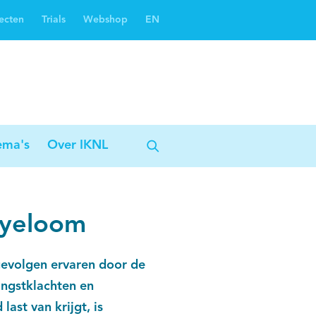
ecten
Trials
Webshop
EN
Oncoguide
Oncologiezorgnetwerken
ema's
Over IKNL
myeloom
evolgen ervaren door de
angstklachten en
ast van krijgt, is