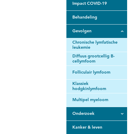
Impact COVID-19
Behandeling
Gevolgen
Chronische lymfatische
leukemie
Diffuus grootcellig B-
cellymfoom
Folliculair lymfoom
Klassiek
hodgkinlymfoom
Multipel myeloom
Onderzoek
Kanker & leven