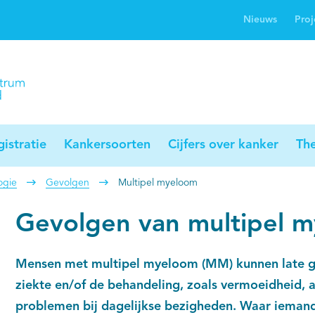
Nieuws
Proj
rwijsgids kanker
Profielstudie
Palliaweb
jwerkingen bij
Profiles registry
Palliarts (app)
nker
istratie
Kankersoorten
Cijfers over kanker
Th
ogie
Gevolgen
Multipel myeloom
Gevolgen van multipel 
Mensen met multipel myeloom (MM) kunnen late g
ziekte en/of de behandeling, zoals vermoeidheid, 
problemen bij dagelijkse bezigheden. Waar iemand l