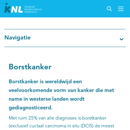
Nederlandse Kankerregistratie
Navigatie
Kankersoorten
Cijfers over kanker
Borstkanker
Thema's
Borstkanker is wereldwijd een
veelvoorkomende vorm van kanker die met
Over IKNL
name in westerse landen wordt
gediagnosticeerd.
Kanker & leven
Met ruim 25% van alle diagnoses is borstkanker
(exclusief cuctaal carcinoma in situ (DCIS) de meest
Palliatieve zorg