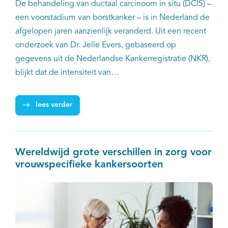
De behandeling van ductaal carcinoom in situ (DCIS) –
een voorstadium van borstkanker – is in Nederland de
afgelopen jaren aanzienlijk veranderd. Uit een recent
onderzoek van Dr. Jelle Evers, gebaseerd op
gegevens uit de Nederlandse Kankerregistratie (NKR),
blijkt dat de intensiteit van
(radiotherapie-)behandeling bij DCIS steeds verder
wordt afgebouwd. Dit is vooral zichtbaar bij patiënten
lees verder
met een laag risico op het ontwikkelen van invasieve
borstkanker en terugkeer van de ziekte, waaronder
oudere patiënten.
Wereldwijd grote verschillen in zorg voor
vrouwspecifieke kankersoorten