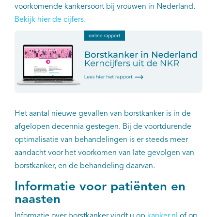
voorkomende kankersoort bij vrouwen in Nederland.
Bekijk hier de cijfers.
Kankeratlas
IKNL and the NCR
Dure geneesmiddelen
Itemsets
Het aantal nieuwe gevallen van borstkanker is in de
Nieuws
afgelopen decennia gestegen. Bij de voortdurende
optimalisatie van behandelingen is er steeds meer
Projecten
aandacht voor het voorkomen van late gevolgen van
borstkanker, en de behandeling daarvan.
Trials
Informatie voor patiënten en
Webshop
naasten
Informatie over borstkanker vindt u op
kanker.nl
of op