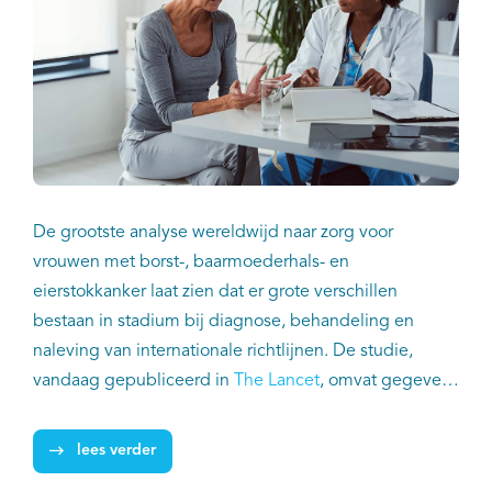
De grootste analyse wereldwijd naar zorg voor
vrouwen met borst-, baarmoederhals- en
eierstokkanker laat zien dat er grote verschillen
bestaan in stadium bij diagnose, behandeling en
naleving van internationale richtlijnen. De studie,
vandaag gepubliceerd in
The Lancet
, omvat gegevens
van ruim 275.000 vrouwen uit de kankerregistraties
van 39 landen tussen 2015-2018. Integraal
lees verder
Kankercentrum Nederland (IKNL) leverde data uit de