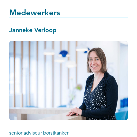
Nederlandse Kankerregistratie (NKR) en is coauteur
van de publicatie.
Medewerkers
Janneke Verloop
senior adviseur borstkanker