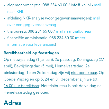
algemeen/receptie: 088 234 60 00 / info@iknl.nl -
mail
Kankeratlas
naar IKNL
afdeling NKR-analyse (voor gegevensaanvragen):
mail
IKNL and the NCR
over een gegevensaanvraag
trialbureau: 088 234 65 00 /
mail naar trialbureau
Dure geneesmiddelen
financiële administratie: 088 234 60 30 (
meer
informatie voor leveranciers
)
Itemsets
Bereikbaarheid op feestdagen
Op nieuwjaarsdag (1 januari), 2e paasdag, Koningsdag (27
Nieuws
april), Bevrijdingsdag (5 mei), Hemelvaartsdag, 2e
pinksterdag, 1e en 2e kerstdag zijn wij
niet bereikbaar
. Op
Projecten
Goede Vrijdag en op 5, 24 en 31 december zijn we
tot
Trials
16.00 uur bereikbaar
. Het trialbureau is ook de vrijdag na
Hemelvaartsdag gesloten.
Webshop
Adres