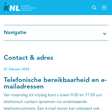
Nederlandse Kankerregistratie
Navigatie
Kankersoorten
Cijfers over kanker
Contact & adres
Thema's
21 februari 2024
Telefonische bereikbaarheid en e-
Over IKNL
mailadressen
Van maandag tot vrijdag kunt u tusen 9.00 en 17.00 uut
Kanker & leven
telefonisch contact opnemen via onderstaande
telefoonnummers. Een e-mail sturen kan uiteraard ook.
Palliatieve zorg