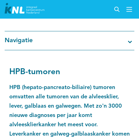
Nederlandse Kankerregistratie
Navigatie
Kankersoorten
Cijfers over kanker
HPB-tumoren
Thema's
HPB (hepato-pancreato-biliaire) tumoren
omvatten alle tumoren van de alvleesklier,
Over IKNL
lever, galblaas en galwegen. Met zo'n 3000
nieuwe diagnoses per jaar komt
Kanker & leven
alvleesklierkanker het meest voor.
Leverkanker en galweg-galblaaskanker komen
Palliatieve zorg