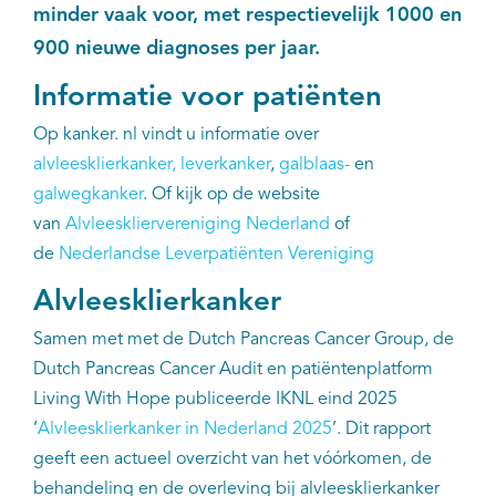
minder vaak voor, met respectievelijk 1000 en
Kankeratlas
900 nieuwe diagnoses per jaar.
Informatie voor patiënten
IKNL and the NCR
Op kanker. nl vindt u informatie over
alvleesklierkanker,
leverkanker
,
galblaas-
en
Dure geneesmiddelen
galwegkanker
. Of kijk op de website
Itemsets
van
Alvleeskliervereniging Nederland
of
de
Nederlandse Leverpatiënten Vereniging
Nieuws
Alvleesklierkanker
Projecten
Samen met met de Dutch Pancreas Cancer Group, de
Dutch Pancreas Cancer Audit en patiëntenplatform
Trials
Living With Hope publiceerde IKNL eind 2025
‘
Alvleesklierkanker in Nederland 2025
’. Dit rapport
Webshop
geeft een actueel overzicht van het vóórkomen, de
behandeling en de overleving bij alvleesklierkanker