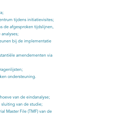
a;
rum tijdens initiatievisites;
s de afgesproken tijdslijnen,
 analyses;
teunen bij de implementatie
bstantiële amendementen via
ragenlijsten;
ken ondersteuning.
ehoeve van de eindanalyse;
luiting van de studie;
ial Master File (TMF) van de