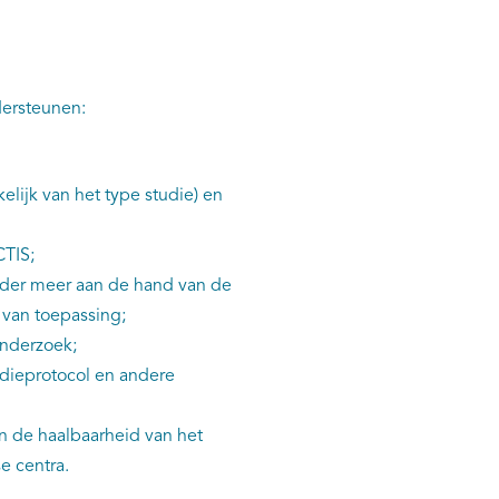
dersteunen:
kelijk van het type studie) en
CTIS;
onder meer aan de hand van de
 van toepassing;
onderzoek;
udieprotocol en andere
n de haalbaarheid van het
e centra.