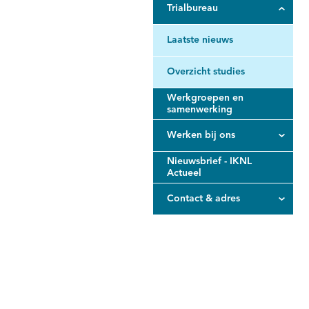
Trialbureau
Laatste nieuws
Overzicht studies
Werkgroepen en
samenwerking
Werken bij ons
Nieuwsbrief - IKNL
Actueel
Contact & adres