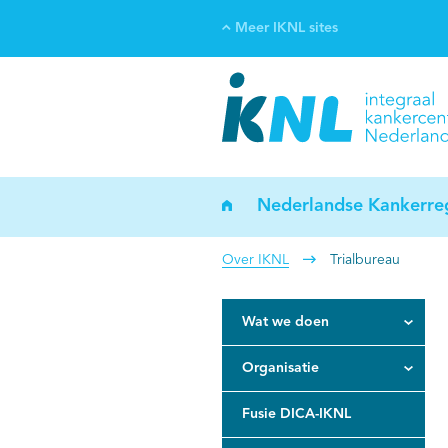
Meer IKNL sites
Ve
Bi
ka
Nederlandse Kankerreg
Over IKNL
Trialbureau
Wat we doen
Organisatie
Fusie DICA-IKNL