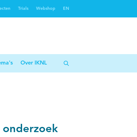
ecten
Trials
Webshop
EN
Oncoguide
Oncologiezorgnetwerken
ema's
Over IKNL
h onderzoek