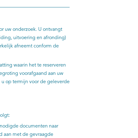
or uw onderzoek. U ontvangt
ding, uitvoering en afronding)
werkelijk afneemt conform de
tting waarin het te reserveren
egroting voorafgaand aan uw
e u op termijn voor de geleverde
olgt:
enodigde documenten naar
uld aan met de gevraagde