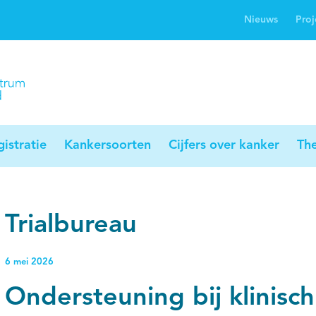
Nieuws
Proj
rwijsgids kanker
Profielstudie
Palliaweb
jwerkingen bij
Profiles registry
Palliarts (app)
nker
istratie
Kankersoorten
Cijfers over kanker
Th
Trialbureau
6 mei 2026
Ondersteuning bij klinisc