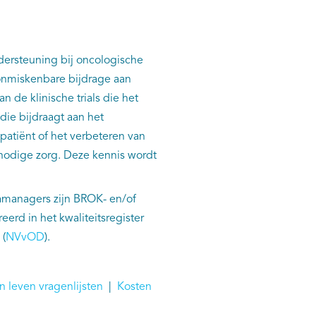
dersteuning bij oncologische
 onmiskenbare bijdrage aan
n de klinische trials die het
die bijdraagt aan het
atiënt of het verbeteren van
nnodige zorg. Deze kennis wordt
atamanagers zijn BROK- en/of
erd in het kwaliteitsregister
(
NVvOD
).
an leven vragenlijsten
|
Kosten