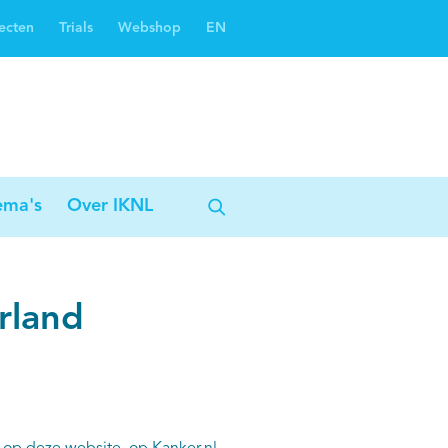
ecten
Trials
Webshop
EN
Oncoguide
Oncologiezorgnetwerken
ema's
Over IKNL
rland