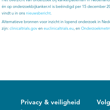
Het overzicht van onderzoek bij kankerpatiënten in Nederland
én op onderzoekbijkanker.nl is beëindigd per 15 december 20
vindt u in ons
nieuwsbericht
.
Alternatieve bronnen voor inzicht in lopend onderzoek in Ned
zijn:
clinicaltrials.gov
en
euclinicaltrials.eu
, en
Onderzoekmetm
Privacy & veiligheid
Volg