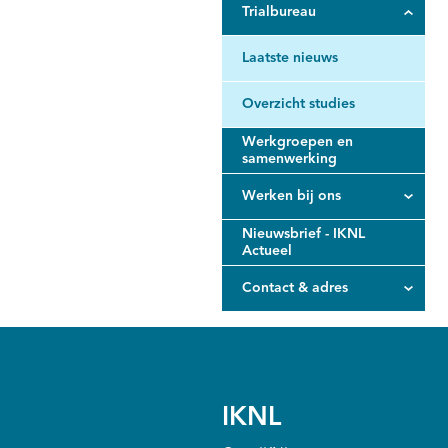
Trialbureau
Laatste nieuws
Overzicht studies
Werkgroepen en
samenwerking
Werken bij ons
Nieuwsbrief - IKNL
Actueel
Contact & adres
IKNL