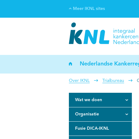
Meer IKNL sites
Ve
Bi
ka
Nederlandse Kankerreg
Over IKNL
Trialbureau
O
Wat we doen
Organisatie
Fusie DICA-IKNL