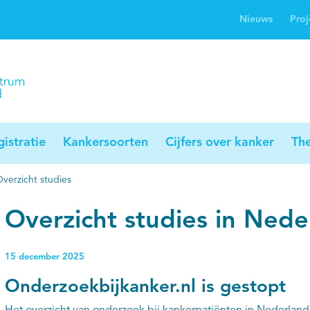
Nieuws
Proj
rwijsgids kanker
Profielstudie
Palliaweb
jwerkingen bij
Profiles registry
Palliarts (app)
nker
istratie
Kankersoorten
Cijfers over kanker
Th
verzicht studies
Overzicht studies in Nede
15 december 2025
Onderzoekbijkanker.nl is gestopt