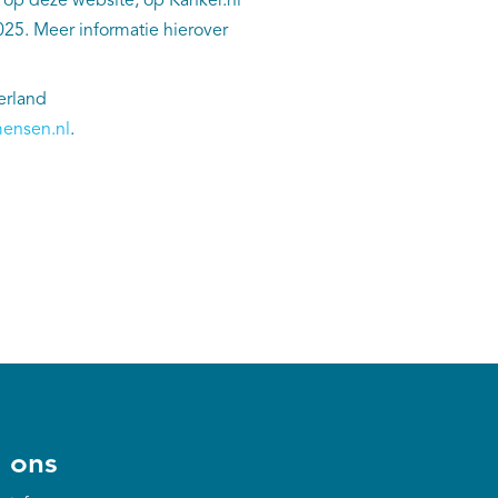
 op deze website, op Kanker.nl
25. Meer informatie hierover
erland
ensen.nl
.
 ons