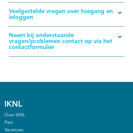
Veelgestelde vragen over toegang en
inloggen
Neem bij onderstaande
vragen/problemen contact op via het
contactformulier
IKNL
Over IKNL
Pers
Vacatures