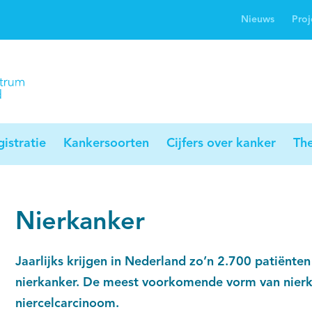
Nieuws
Proj
rwijsgids kanker
Profielstudie
Palliaweb
jwerkingen bij
Profiles registry
Palliarts (app)
nker
istratie
Kankersoorten
Cijfers over kanker
Th
Nierkanker
Jaarlijks krijgen in Nederland zo’n 2.700 patiënte
nierkanker. De meest voorkomende vorm van nierka
niercelcarcinoom.