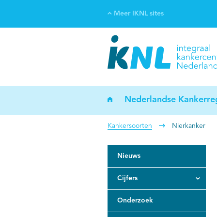
Meer IKNL sites
Ve
Bi
ka
Nederlandse Kankerreg
Kankersoorten
Nierkanker
Nieuws
Cijfers
Onderzoek