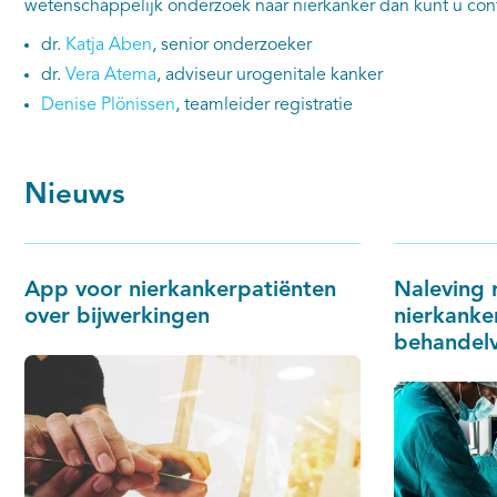
wetenschappelijk onderzoek naar nierkanker dan kunt u c
dr.
Katja Aben
, senior onderzoeker
dr.
Vera Atema
, adviseur urogenitale kanker
Denise Plönissen
, teamleider registratie
Nieuws
App voor nierkankerpatiënten
Naleving r
over bijwerkingen
nierkanker
behandel