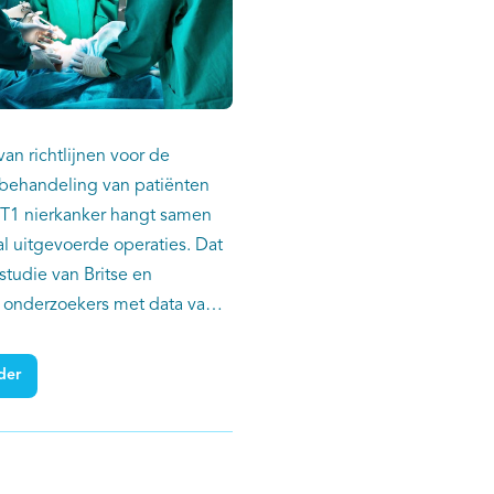
an richtlijnen voor de
 behandeling van patiënten
T1 nierkanker hangt samen
al uitgevoerde operaties. Dat
 studie van Britse en
 onderzoekers met data van
uit het Verenigd Koninkrijk
6. De onderzoekers stellen
der
ra met een groter
ume beter voldoen aan de
 in de richtlijnen. Patiënten
umor die behandeld zijn in