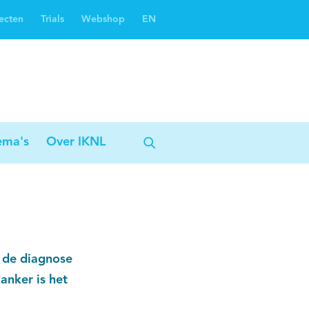
ecten
Trials
Webshop
EN
Oncoguide
Oncologiezorgnetwerken
ema's
Over IKNL
n de diagnose
nker is het