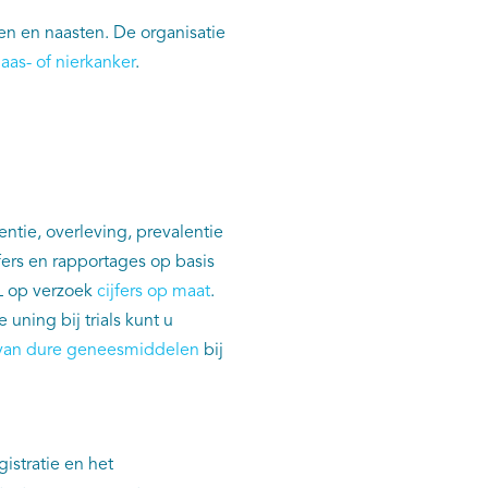
ten en naasten. De organisatie
aas- of nierkanker
.
entie, overleving, prevalentie
ers en rapportages op basis
L op verzoek
cijfers op maat
.
 uning bij trials kunt u
van dure geneesmiddelen
bij
istratie en het