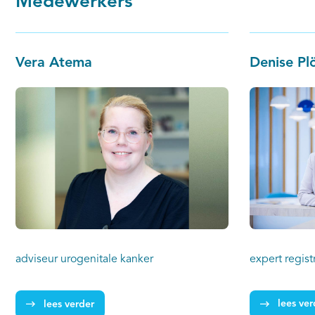
Medewerkers
een centra m
de zorg voor de patiënt verder
vaker een pa
geoptimaliseerd kan worden. De app
treden bij d
wordt momenteel geïmplementeerd voor
Vera Atema
Denise Pl
complicaties
patiënten met niercelkanker in het PRO-
RCC project door Amsterdam UMC samen
met IKNL en
patiëntenvereniging Leven met blaas- of
nierkanker.
expert regis
adviseur urogenitale kanker
lees ver
lees verder