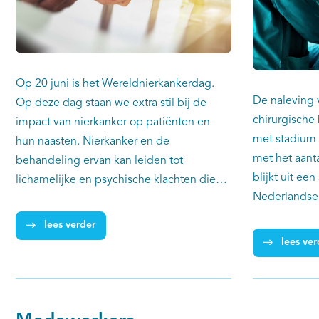
Op 20 juni is het Wereldnierkankerdag.
De naleving v
Op deze dag staan we extra stil bij de
chirurgische
impact van nierkanker op patiënten en
met stadium 
hun naasten. Nierkanker en de
met het aant
behandeling ervan kan leiden tot
blijkt uit een
lichamelijke en psychische klachten die
Nederlandse
de kwaliteit van leven negatief
ziekenhuizen 
beïnvloeden. Sinds kort is een app (in
lees verder
uit 2012-201
Profiles Registry) beschikbaar waarmee
lees ver
vast dat cent
nierkankerpatiënten thuis de bijwerkingen
behandelvol
van behandeling kunnen rapporteren. Die
aanbevelingen
informatie is zowel inzichtelijk voor de
met een T1-t
patiënt, als voor de zorgverlener waarmee