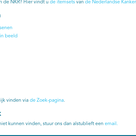
an de NKR? Hier vindt u
de itemsets
van
de Nederlandse Kankerr
n
ssenen
in beeld
ijk vinden via
de Zoek-pagina
.
k
niet kunnen vinden, stuur ons dan alstublieft een
email
.