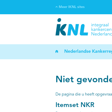
Meer IKNL sites
Ve
Bi
ka
Nederlandse Kankerreg
Niet gevond
De pagina die u heeft opgevraa
Itemset NKR