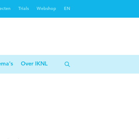
ecten
Trials
Webshop
EN
Oncoguide
Oncologiezorgnetwerken
ema's
Over IKNL