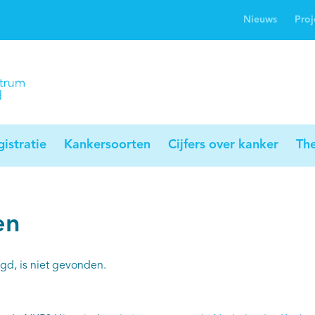
Nieuws
Proj
rwijsgids kanker
Profielstudie
Palliaweb
jwerkingen bij
Profiles registry
Palliarts (app)
nker
istratie
Kankersoorten
Cijfers over kanker
Th
en
gd, is niet gevonden.