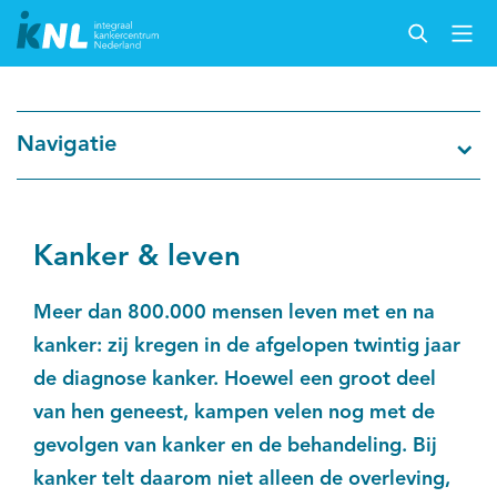
Nederlandse Kankerregistratie
Navigatie
Kankersoorten
Cijfers over kanker
Kanker & leven
Thema's
Meer dan 800.000 mensen leven met en na
kanker: zij kregen in de afgelopen twintig jaar
Over IKNL
de diagnose kanker. Hoewel een groot deel
van hen geneest, kampen velen nog met de
Kanker & leven
gevolgen van kanker en de behandeling. Bij
kanker telt daarom niet alleen de overleving,
Palliatieve zorg