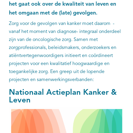
het gaat ook over de kwaliteit van leven en
Kankeratlas
het omgaan met de (late) gevolgen.
Zorg voor de gevolgen van kanker moet daarom -
IKNL and the NCR
vanaf het moment van diagnose- integraal onderdeel
zijn van de oncologische zorg. Samen met
Dure geneesmiddelen
zorgprofessionals, beleidsmakers, onderzoekers en
atiëntvertegenwoordigers initieert en coördineert
Itemsets
projecten voor een kwalitatief hoogwaardige en
toegankelijke zorg. Een greep uit de lopende
Nieuws
projecten en samenwerkingsverbanden:
Projecten
Nationaal Actieplan Kanker &
Leven
Trials
Webshop