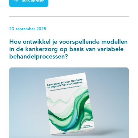
lees verder
slokdarm- of maagkanker vooraf beter worden
geïnformeerd over de mogelijke impact van een
behandeling. Dat kan helpen om een passende
23 september 2025
behandelkeuze te maken.
Hoe ontwikkel je voorspellende modellen
in de kankerzorg op basis van variabele
behandelprocessen?