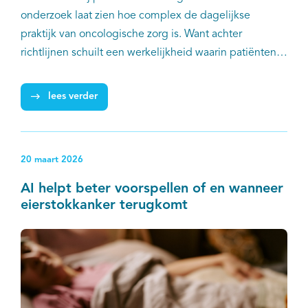
onderzoek laat zien hoe complex de dagelijkse
praktijk van oncologische zorg is. Want achter
richtlijnen schuilt een werkelijkheid waarin patiënten
soms afzien van behandeling, behandelingen niet
kunnen afmaken of kiezen voor kwaliteit van leven
lees verder
boven maximale medische inzet. Het onderzoek laat
bovendien zien hoe real-world data kunnen bijdragen
aan beter geïnformeerde behandelkeuzes en meer
20 maart 2026
passende zorg.
AI helpt beter voorspellen of en wanneer
eierstokkanker terugkomt