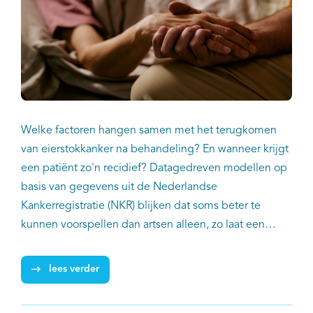
Welke factoren hangen samen met het terugkomen
van eierstokkanker na behandeling? En wanneer krijgt
een patiënt zo'n recidief? Datagedreven modellen op
basis van gegevens uit de Nederlandse
Kankerregistratie (NKR) blijken dat soms beter te
kunnen voorspellen dan artsen alleen, zo laat een
studie van onder meer Dimitris Katsimpokis van IKNL
zien. Hij liet de NKR-gegevens van duizenden
lees verder
patiënten analyseren met behulp van kunstmatige
intelligentie (AI).