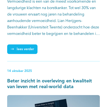
Vermoeidheid is een van de meest voorkomende en
langdurige klachten na borstkanker. Tot wel 30% van
de vrouwen ervaart nog jaren na behandeling
aanhoudende vermoeidheid. Lian Herijgers-
Beenhakker (Universiteit Twente) onderzocht hoe deze
vermoeidheid beter te begrijpen en te behandelen is.
Haar onderzoek laat zien dat het op basis van de
huidige gegevens niet mogelijk is om het individuele
lees verder
risico op vermoeidheid te voorspellen, maar dat er wél
ruimte is om behandelingen beter af te stemmen op
persoonlijke voorkeuren van patiënten.
14 oktober 2025
Beter inzicht in overleving en kwaliteit
van leven met real-world data