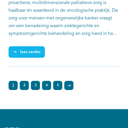
proactieve, multidimensionale palliatieve zorg is
haalbaar én waardevol in de oncologische praktijk. De
zorg voor mensen met ongeneeslijke kanker vraagt
om een benadering waarin ziektegerichte en
symptoomgerichte behandeling en zorg hand in hand
gaan. Tijdige palliatieve zorg – afgestemd op
behoeften en wensen van patiënten – draagt bij aan
lees verder
kwaliteit van leven, vermindering van klachten en
meer tevredenheid met de zorg.
1
2
3
4
5