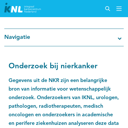
Nederlandse Kankerregistratie
Navigatie
Kankersoorten
Cijfers over kanker
Onderzoek bij nierkanker
Thema's
Gegevens uit de NKR zijn een belangrijke
bron van informatie voor wetenschappelijk
Over IKNL
onderzoek. Onderzoekers van IKNL, urologen,
pathologen, radiotherapeuten, medisch
Kanker & leven
oncologen en onderzoekers in academische
en perifere ziekenhuizen analyseren deze data
Palliatieve zorg