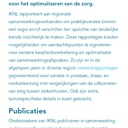
voor het optimaliseren van de zorg.
Kankeratlas
IKNL rapporteert aan regionale
samenwerkingsverbanden om praktijkvariatie binnen
IKNL and the NCR
een regio en/of verschillen ten opzichte van landelijke
trends inzichtelijk te maken. Deze rapportages bieden
Dure geneesmiddelen
mogelijkheden om aandachtspunten te signaleren
voor verdere kwaliteitsverbetering en optimalisatie
Itemsets
van samenwerkingsafspraken. Zo zijn er in de
afgelopen jaren in diverse regio’s
netwerkrapportages
Nieuws
gepresenteerd over variatie in prostaat-, blaas- en
nierkankerzorg met vergelijkingen van de uitkomsten
Projecten
van zorg tussen ziekenhuizen. Ook zijn extra,
tumorspecifieke details in kaart gebracht.
Trials
Publicaties
Webshop
Onderzoekers van IKNL publiceren in samenwerking