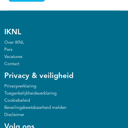
Door een prospectief cohort van nierkankerpatiënten
te beheren, faciliteert PRO-RCC wetenschappelijk
onderzoek om de prognose en de levenskwaliteit van
patiënten met nierkanker te verbeteren. Het project
IKNL
heeft geen vastgestelde einddatum.
Over IKNL
Pers
Vacatures
Contact
Privacy & veiligheid
Privacyverklaring
Toegankelijkheidsverklaring
Cookiebeleid
Beveilingskwetsbaarheid melden
Disclaimer
Volg ons