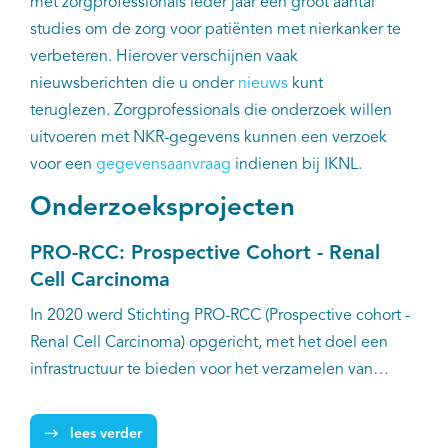
met zorgprofessionals ieder jaar een groot aantal
EN
studies om de zorg voor patiënten met nierkanker te
verbeteren. Hierover verschijnen vaak
nieuwsberichten die u onder
nieuws
kunt
teruglezen. Zorgprofessionals die onderzoek willen
uitvoeren met NKR-gegevens kunnen een verzoek
voor een
gegevensaanvraag
indienen bij IKNL.
Onderzoeksprojecten
PRO-RCC: Prospective Cohort - Renal
Cell Carcinoma
In 2020 werd Stichting PRO-RCC (Prospective cohort -
Renal Cell Carcinoma) opgericht, met het doel een
infrastructuur te bieden voor het verzamelen van
klinische gegevens en patiëntgerapporteerde
uitkomsten van nierkankerpatiënten in Nederland.
lees verder