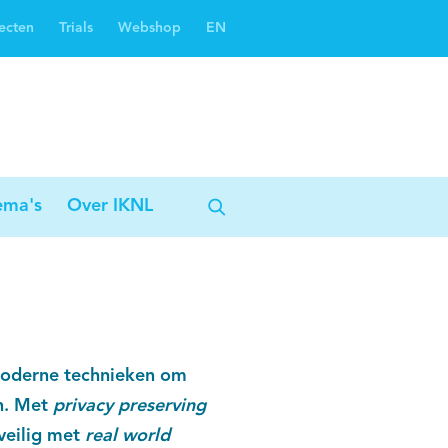
ecten
Trials
Webshop
EN
Oncoguide
Oncologiezorgnetwerken
ema's
Over IKNL
 moderne technieken om
en. Met
privacy preserving
veilig met
real world