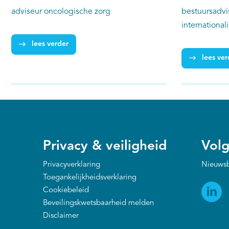
bestuursadvi
adviseur oncologische zorg
international
lees verder
lees ver
Privacy & veiligheid
Volg
Privacyverklaring
Nieuwsb
Toegankelijkheidsverklaring
Cookiebeleid
Beveilingskwetsbaarheid melden
Disclaimer