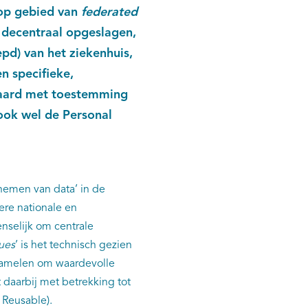
op gebied van
federated
n decentraal opgeslagen,
epd) van het ziekenhuis,
n specifieke,
raard met toestemming
ook wel de Personal
nemen van data’ in de
ere nationale en
enselijk om centrale
ues
’ is het technisch gezien
zamelen om waardevolle
 daarbij met betrekking tot
e, Reusable).