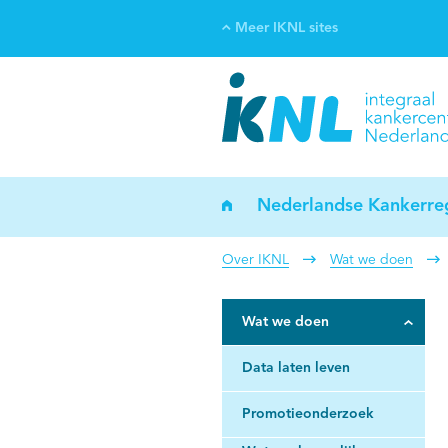
Meer IKNL sites
Ve
Bi
ka
Nederlandse Kankerreg
Over IKNL
Wat we doen
Wat we doen
Data laten leven
Promotieonderzoek