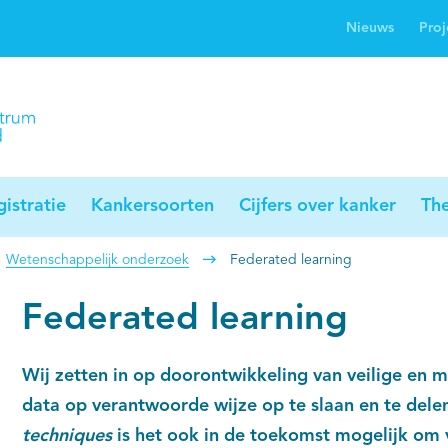
Nieuws
Proj
rwijsgids kanker
Profielstudie
Palliaweb
jwerkingen bij
Profiles registry
Palliarts (app)
nker
istratie
Kankersoorten
Cijfers over kanker
Th
Wetenschappelijk onderzoek
Federated learning
Federated learning
Wij zetten in op doorontwikkeling van veilige en
data op verantwoorde wijze op te slaan en te del
techniques
is het ook in de toekomst mogelijk om 