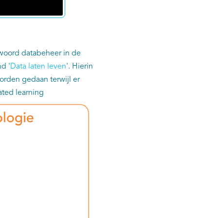
twoord databeheer in de
d '
Data laten leven
'. Hierin
rden gedaan terwijl er
ated learning