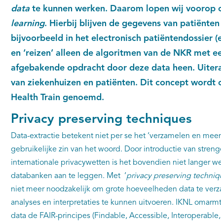
data
te kunnen werken. Daarom lopen wij voorop 
learning
. Hierbij blijven de gegevens van patiënte
bijvoorbeeld in het electronisch patiëntendossier (
en ‘reizen’ alleen de algoritmen van de NKR met ee
afgebakende opdracht door deze data heen. Uite
van ziekenhuizen en patiënten. Dit concept wordt 
Health Train genoemd.
Privacy preserving techniques
Data-extractie betekent niet per se het ‘verzamelen en mee
gebruikelijke zin van het woord. Door introductie van streng
internationale privacywetten is het bovendien niet langer w
databanken aan te leggen. Met ‘
privacy preserving techniq
niet meer noodzakelijk om grote hoeveelheden data te ver
analyses en interpretaties te kunnen uitvoeren. IKNL omarmt
data de FAIR-principes (Findable, Accessible, Interoperabl