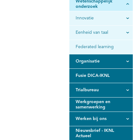
Wetenschappelijk
onderzoek
Innovatie
Eenheid van taal
Federated learning
Organisatie
Fusie DICA-IKNL
Trialbureau
Werkgroepen en
samenwerking
Werken bij ons
Nieuwsbrief - IKNL
Actueel