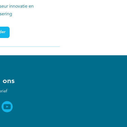
seur innovatie en
isering
der
 ons
rief