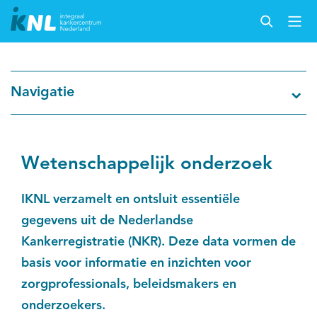
Nederlandse Kankerregistratie
Navigatie
Kankersoorten
Cijfers over kanker
Wetenschappelijk onderzoek
Thema's
IKNL verzamelt en ontsluit essentiële
gegevens uit de Nederlandse
Over IKNL
Kankerregistratie (NKR). Deze data vormen de
basis voor informatie en inzichten voor
Kanker & leven
zorgprofessionals, beleidsmakers en
onderzoekers.
Palliatieve zorg