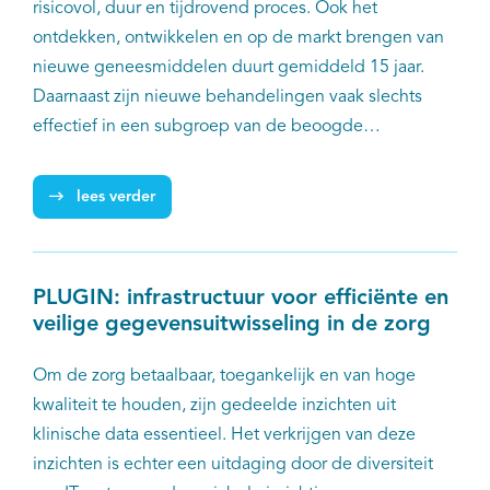
risicovol, duur en tijdrovend proces. Ook het
ontdekken, ontwikkelen en op de markt brengen van
nieuwe geneesmiddelen duurt gemiddeld 15 jaar.
Daarnaast zijn nieuwe behandelingen vaak slechts
effectief in een subgroep van de beoogde
patiëntenpopulatie. De manier waarop we
kankerbehandelingen ontwikkelen moet daarom
lees verder
dringend versnellen en verbeteren. Dit is waar in het
project 'Oncode Accelerator' aan wordt gewerkt.
PLUGIN: infrastructuur voor efficiënte en
veilige gegevensuitwisseling in de zorg
Om de zorg betaalbaar, toegankelijk en van hoge
kwaliteit te houden, zijn gedeelde inzichten uit
klinische data essentieel. Het verkrijgen van deze
inzichten is echter een uitdaging door de diversiteit