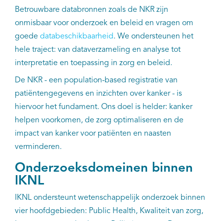
Betrouwbare databronnen zoals de NKR zijn
Kankeratlas
onmisbaar voor onderzoek en beleid en vragen om
goede
databeschikbaarheid
. We ondersteunen het
IKNL and the NCR
hele traject: van dataverzameling en analyse tot
interpretatie en toepassing in zorg en beleid.
Dure geneesmiddelen
De NKR - een population-based registratie van
patiëntengegevens en inzichten over kanker - is
Itemsets
hiervoor het fundament. Ons doel is helder: kanker
helpen voorkomen, de zorg optimaliseren en de
Nieuws
impact van kanker voor patiënten en naasten
verminderen.
Projecten
Onderzoeksdomeinen binnen
Trials
IKNL
IKNL ondersteunt wetenschappelijk onderzoek binnen
Webshop
vier hoofdgebieden: Public Health, Kwaliteit van zorg,