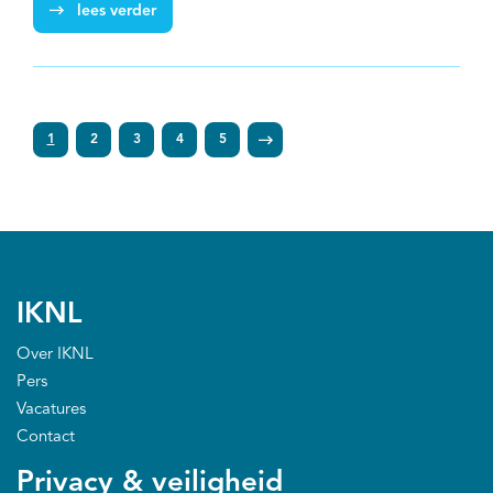
hierin duurzaam samen met Associatie Hospicezorg
lees verder
Nederland (AHzN), Stichting PZNL en Madenco eZorg.
Sympal wordt gefinancierd door het NPPZll.
1
2
3
4
5
IKNL
Over IKNL
Pers
Vacatures
Contact
Privacy & veiligheid