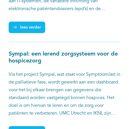
aan IT-systemen, de variabele inrichting van
elektronische patiëntendossiers (epd’s) en de
aanwezigheid van veel ongestructureerde informatie,
zoals brieven en verslagen. Dit maakt de uitwisseling
lees verder
en het hergebruiken van data voor veel ziekenhuizen
complex en arbeidsintensief. PLUGIN, een landelijke,
federatieve infrastructuur, biedt een oplossing door
Sympal: een lerend zorgsysteem voor de
het secundair gebruik van klinische gegevens
hospicezorg
eenvoudiger en efficiënter te maken.
Via het project Sympal, wat staat voor Symptoomlast in
de palliatieve fase, wordt gewerkt aan een dashboard
voor het bij elkaar brengen van gegevens die
standaard worden vastgelegd binnen hospices. Het
doel is om hiervan te leren en om de zorg voor
patiënten te verbeteren. UMC Utrecht en IKNL zijn
gezamenlijk verantwoordelijk voor Sympal en werken