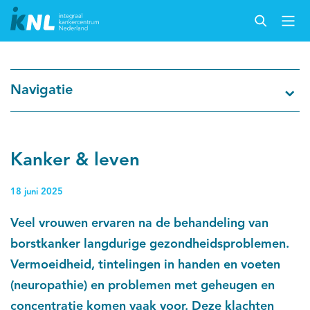
Nederlandse Kankerregistratie
Navigatie
Kankersoorten
Cijfers over kanker
Kanker & leven
Thema's
18 juni 2025
Veel vrouwen ervaren na de behandeling van
Over IKNL
borstkanker langdurige gezondheidsproblemen.
Vermoeidheid, tintelingen in handen en voeten
Kanker & leven
(neuropathie) en problemen met geheugen en
Palliatieve zorg
concentratie komen vaak voor. Deze klachten