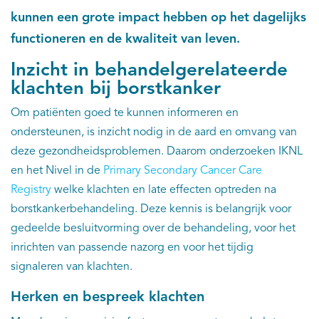
kunnen een grote impact hebben op het dagelijks
Kankeratlas
functioneren en de kwaliteit van leven.
Inzicht in behandelgerelateerde
IKNL and the NCR
klachten bij borstkanker
Dure geneesmiddelen
Om patiënten goed te kunnen informeren en
ondersteunen, is inzicht nodig in de aard en omvang van
Itemsets
deze gezondheidsproblemen. Daarom onderzoeken IKNL
en het Nivel in de
Primary Secondary Cancer Care
Nieuws
Registry
welke klachten en late effecten optreden na
borstkankerbehandeling. Deze kennis is belangrijk voor
Projecten
gedeelde besluitvorming over de behandeling, voor het
inrichten van passende nazorg en voor het tijdig
Trials
signaleren van klachten.
Webshop
Herken en bespreek klachten