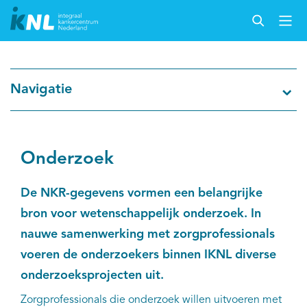
Nederlandse Kankerregistratie
Navigatie
Kankersoorten
Cijfers over kanker
Onderzoek
Thema's
De NKR-gegevens vormen een belangrijke
bron voor wetenschappelijk onderzoek. In
Over IKNL
nauwe samenwerking met zorgprofessionals
voeren de onderzoekers binnen IKNL diverse
Kanker & leven
onderzoeksprojecten uit.
Palliatieve zorg
Zorgprofessionals die onderzoek willen uitvoeren met