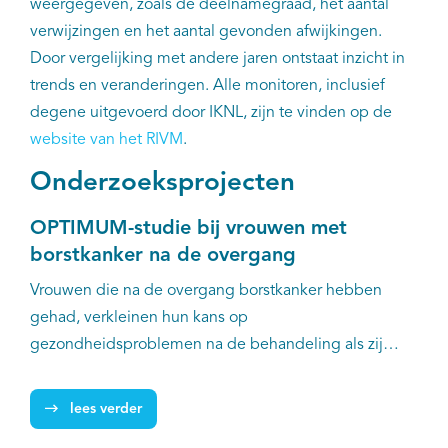
EN
weergegeven, zoals de deelnamegraad, het aantal
verwijzingen en het aantal gevonden afwijkingen.
Door vergelijking met andere jaren ontstaat inzicht in
trends en veranderingen. Alle monitoren, inclusief
degene uitgevoerd door IKNL, zijn te vinden op de
website van het RIVM
.
Onderzoeksprojecten
OPTIMUM-studie bij vrouwen met
borstkanker na de overgang
Vrouwen die na de overgang borstkanker hebben
gehad, verkleinen hun kans op
gezondheidsproblemen na de behandeling als zij
voldoende bewegen en gezond eten. Door de late
effecten van behandelingen hebben zij een
lees verder
verhoogde kans op gezondheidsklachten zoals