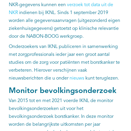
NKR-gegevens kunnen een
verzoek tot data uit de
Kankeratlas
NKR
indienen bij IKNL. Sinds 1 september 2019
worden alle gegevensaanvragen (uitgezonderd eigen
IKNL and the NCR
ziekenhuisgegevens) getoetst op klinische relevantie
door de NABON-BOOG werkgroep.
Dure geneesmiddelen
Onderzoekers van IKNL publiceren in samenwerking
met zorgprofessionals ieder jaar een groot aantal
Itemsets
studies om de zorg voor patiënten met borstkanker te
verbeteren. Hierover verschijnen vaak
Nieuws
nieuwsberichten die u onder
nieuws
kunt teruglezen.
Projecten
Monitor bevolkingsonderzoek
Van 2015 tot en met 2021 voerde IKNL de monitor
Trials
bevolkingsonderzoeken uit voor het
bevolkingsonderzoek borstkanker. In deze monitor
Webshop
worden de belangrijkste uitkomsten per jaar