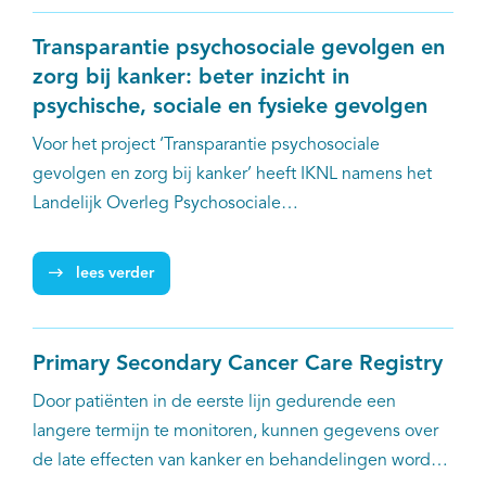
hartklachten door cardiotoxische gevolgen van
bestraling. Een gezonde leefstijl kan deze late
Transparantie psychosociale gevolgen en
gevolgen beperken. Echter, veel mensen voldoen niet
zorg bij kanker: beter inzicht in
aan de aanbevelingen voor een gezonde leefstijl en
psychische, sociale en fysieke gevolgen
verandering van leefstijl is vaak moeilijk. Om beter
Voor het project ‘Transparantie psychosociale
inzicht te krijgen hoe deze vrouwen hierbij te
gevolgen en zorg bij kanker’ heeft IKNL namens het
ondersteunen is de OPTIMUM-studie gestart.
Landelijk Overleg Psychosociale
Oncologie (LOPPSOZ) aanvullende items
geregistreerd in de NKR bij borst- en dikkedarmkanker
lees verder
en rapporteerden aan de betrokken behandelaars. De
items betroffen frequentie van afname en bespreken
van een signaleringsinstrument naar problemen op
Primary Secondary Cancer Care Registry
fysiek, psychisch en/of sociaal vlak, het type
Door patiënten in de eerste lijn gedurende een
signaleringsinstrument en eventuele verwijzing naar
langere termijn te monitoren, kunnen gegevens over
psychosociale, paramedische en medisch
de late effecten van kanker en behandelingen worden
specialistische revalidatiezorgverleners. Ook