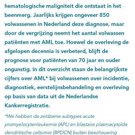
hematologische maligniteit die ontstaat in het
Kankeratlas
beenmerg. Jaarlijks krijgen ongeveer 850
volwassenen in Nederland deze diagnose, maar
IKNL and the NCR
door de vergrijzing neemt het aantal volwassen
patiënten met AML toe. Hoewel de overleving de
Dure geneesmiddelen
afgelopen decennia is verbeterd, blijft de
prognose voor patiënten van 70 jaar en ouder
Itemsets
ongunstig. In dit overzicht staan de belangrijkste
Nieuws
cijfers over AML* bij volwassenen over incidentie,
diagnostiek, eerstelijnsbehandeling en overleving
Projecten
op basis van data uit de Nederlandse
Kankerregistratie.
Trials
*We hebben de zeldzame subtypes acute
Webshop
promyelocytenleukemie (APL) en blastaire plasmacytoïde
dendritische celtumor (BPDCN) buiten beschouwing