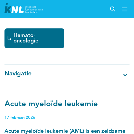
Hemato-
Nederlandse Kankerregistratie
oncologie
Kankersoorten
Cijfers over kanker
Navigatie
Thema's
Over IKNL
Acute myeloïde leukemie
Kanker & leven
17 februari 2026
Palliatieve zorg
Acute myeloïde leukemie (AML) is een zeldzame