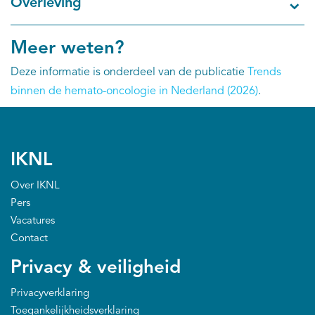
Overleving
Meer weten?
Deze informatie is onderdeel van de publicatie
Trends
binnen de hemato-oncologie in Nederland (2026)
.
IKNL
Over IKNL
Pers
Vacatures
Contact
Privacy & veiligheid
Privacyverklaring
Toegankelijkheidsverklaring