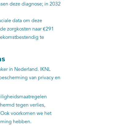
nsen deze diagnose; in 2032
uciale data om deze
 de zorgkosten naar €291
toekomstbestendig te
ns
ker in Nederland. IKNL
bescherming van privacy en
eiligheidsmaatregelen
hermd tegen verlies,
al. Ook voorkomen we het
emming hebben.