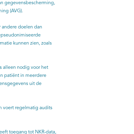
 van gegevensbescherming,
ing (AVG).
r andere doelen dan
gepseudonimiseerde
rmatie kunnen zien, zoals
s alleen nodig voor het
en patiënt in meerdere
densgegevens uit de
 voert regelmatig audits
eeft toegang tot NKR-data,