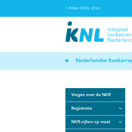
Meer IKNL sites
Ve
Bi
ka
Nederlandse Kankerreg
Vragen over de NKR
Registratie
NKR-cijfers op maat