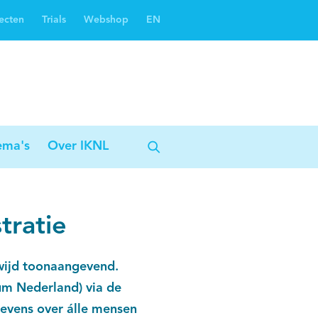
ecten
Trials
Webshop
EN
Oncoguide
Oncologiezorgnetwerken
ema's
Over IKNL
tratie
wijd toonaangevend.
um Nederland) via de
evens over álle mensen