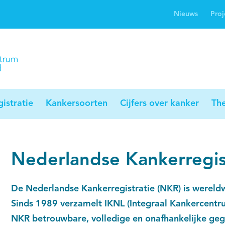
Nieuws
Proj
rwijsgids kanker
Profielstudie
Palliaweb
jwerkingen bij
Profiles registry
Palliarts (app)
nker
istratie
Kankersoorten
Cijfers over kanker
Th
Nederlandse Kankerregis
De Nederlandse Kankerregistratie (NKR) is wereld
Sinds 1989 verzamelt IKNL (Integraal Kankercentr
NKR betrouwbare, volledige en onafhankelijke geg