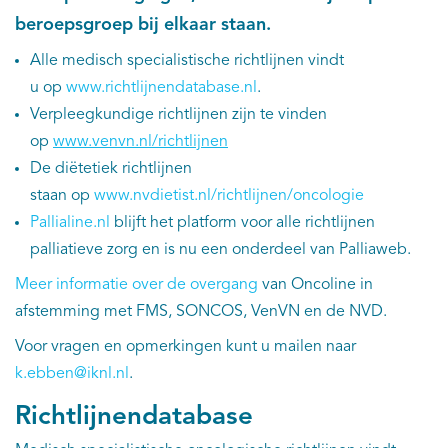
beroepsgroep bij elkaar staan.
Kankeratlas
Alle medisch specialistische richtlijnen vindt
u op
www.richtlijnendatabase.nl
.
IKNL and the NCR
Verpleegkundige richtlijnen zijn te vinden
op
www.venvn.nl/richtlijnen
Dure geneesmiddelen
De diëtetiek richtlijnen
staan op
www.nvdietist.nl/richtlijnen/oncologie
Itemsets
Pallialine.nl
blijft het platform voor alle richtlijnen
palliatieve zorg en is nu een onderdeel van Palliaweb.
Nieuws
Meer informatie over de overgang
van Oncoline in
Projecten
afstemming met FMS, SONCOS, VenVN en de NVD.
Voor vragen en opmerkingen kunt u mailen naar
Trials
k.ebben@iknl.nl
.
Webshop
Richtlijnendatabase