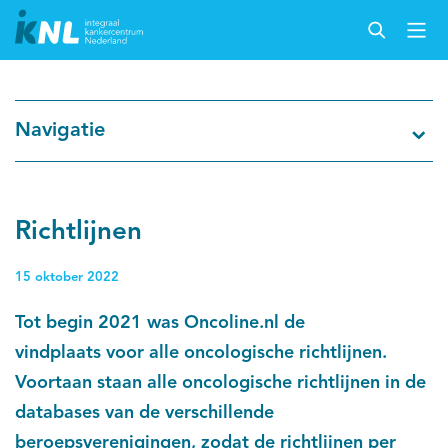
Nederlandse Kankerregistratie
Navigatie
Kankersoorten
Cijfers over kanker
Richtlijnen
Thema's
15 oktober 2022
Tot begin 2021 was Oncoline.nl de
Over IKNL
vindplaats voor alle oncologische richtlijnen.
Voortaan staan alle oncologische richtlijnen in de
Kanker & leven
databases van de verschillende
Palliatieve zorg
beroepsverenigingen, zodat de richtlijnen per