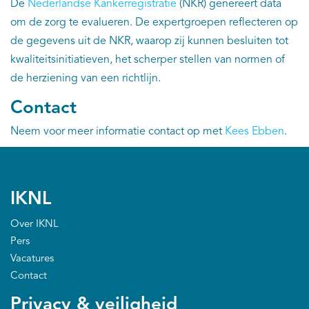
De
Nederlandse Kankerregistratie
(NKR) genereert data
om de zorg te evalueren. De expertgroepen reflecteren op
de gegevens uit de NKR, waarop zij kunnen besluiten tot
kwaliteitsinitiatieven, het scherper stellen van normen of
de herziening van een richtlijn.
Contact
Neem voor meer informatie contact op met
Kees Ebben
.
IKNL
Over IKNL
Pers
Vacatures
Contact
Privacy & veiligheid