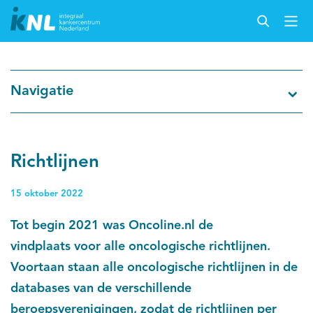
Nederlandse Kankerregistratie
Navigatie
Kankersoorten
Cijfers over kanker
Richtlijnen
Thema's
15 oktober 2022
Tot begin 2021 was Oncoline.nl de
Over IKNL
vindplaats voor alle oncologische richtlijnen.
Voortaan staan alle oncologische richtlijnen in de
Kanker & leven
databases van de verschillende
Palliatieve zorg
beroepsverenigingen, zodat de richtlijnen per