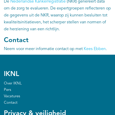
De
Nederlandse Kankerregistratie
(NKR) genereert data
om de zorg te evalueren. De expertgroepen reflecteren op
de gegevens uit de NKR, waarop zij kunnen besluiten tot
kwaliteitsinitiatieven, het scherper stellen van normen of
de herziening van een richtlijn.
Contact
Neem voor meer informatie contact op met
Kees Ebben
.
IKNL
Over IKNL
Pers
Vacatures
Contact
Privacy & veiligheid