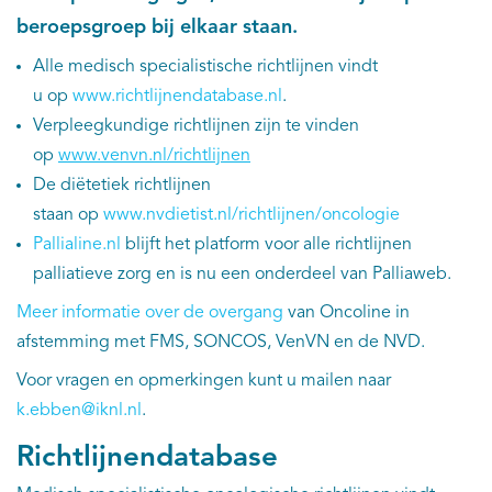
beroepsgroep bij elkaar staan.
Kankeratlas
Alle medisch specialistische richtlijnen vindt
u op
www.richtlijnendatabase.nl
.
IKNL and the NCR
Verpleegkundige richtlijnen zijn te vinden
op
www.venvn.nl/richtlijnen
Dure geneesmiddelen
De diëtetiek richtlijnen
staan op
www.nvdietist.nl/richtlijnen/oncologie
Itemsets
Pallialine.nl
blijft het platform voor alle richtlijnen
palliatieve zorg en is nu een onderdeel van Palliaweb.
Nieuws
Meer informatie over de overgang
van Oncoline in
Projecten
afstemming met FMS, SONCOS, VenVN en de NVD.
Voor vragen en opmerkingen kunt u mailen naar
Trials
k.ebben@iknl.nl
.
Webshop
Richtlijnendatabase