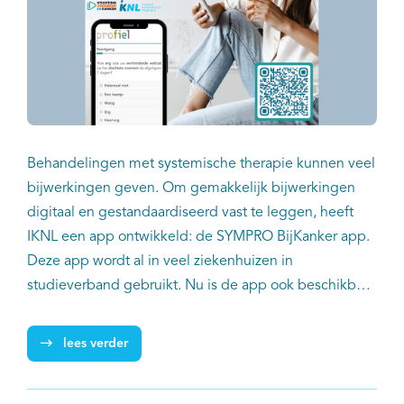
Behandelingen met systemische therapie kunnen veel
bijwerkingen geven. Om gemakkelijk bijwerkingen
digitaal en gestandaardiseerd vast te leggen, heeft
IKNL een app ontwikkeld: de SYMPRO BijKanker app.
Deze app wordt al in veel ziekenhuizen in
studieverband gebruikt. Nu is de app ook beschikbaar
voor jongvolwassenen met kanker (AYA’s) die meer
grip willen krijgen op hun bijwerkingen. Zij kunnen de
lees verder
app zonder koppeling met het behandelend
ziekenhuis gebruiken. In dit project werkt IKNL samen