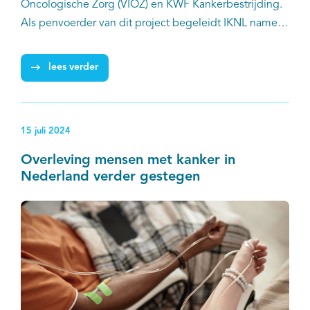
EN
Oncologische Zorg (VIOZ) en KWF Kankerbestrijding.
Als penvoerder van dit project begeleidt IKNL namens
de Taskforce Cancer Survivorship Care de vijf
geselecteerde projecten en ondersteunt hen bij de
lees verder
implementatie op landelijk niveau.
15 juli 2024
Overleving mensen met kanker in
Nederland verder gestegen