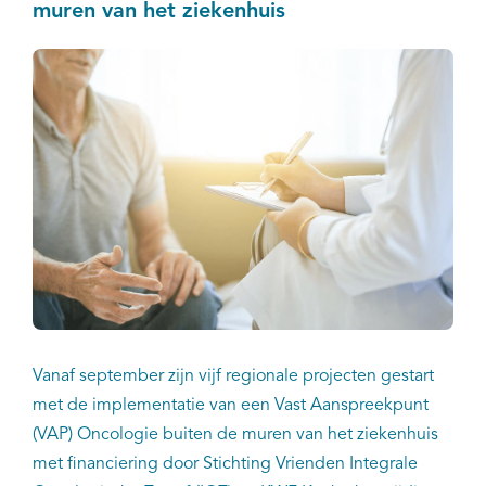
muren van het ziekenhuis
Kankeratlas
IKNL and the NCR
Dure geneesmiddelen
Itemsets
Nieuws
Projecten
Vanaf september zijn vijf regionale projecten gestart
Trials
met de implementatie van een Vast Aanspreekpunt
(VAP) Oncologie buiten de muren van het ziekenhuis
Webshop
met financiering door Stichting Vrienden Integrale