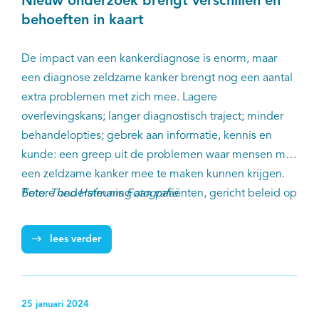
Nieuw onderzoek brengt verschillen en
behoeften in kaart
De impact van een kankerdiagnose is enorm, maar
een diagnose zeldzame kanker brengt nog een aantal
extra problemen met zich mee. Lagere
overlevingskans; langer diagnostisch traject; minder
behandelopties; gebrek aan informatie, kennis en
kunde: een greep uit de problemen waar mensen met
een zeldzame kanker mee te maken kunnen krijgen.
Betere ondersteuning aan patiënten, gericht beleid op
Foto: Theo Hafmans Fotografie
zeldzame kankerproblematiek en financiering voor
meer en uitgebreider onderzoek zijn daarom
lees verder
noodzaak, aldus IKNL-onderzoeker Eline de Heus, die
29 februari (zeldzame ziektedag) haar proefschrift
‘Rare versus common cancers in the Netherlands’
25 januari 2024
verdedigde aan de Radboud Universiteit in