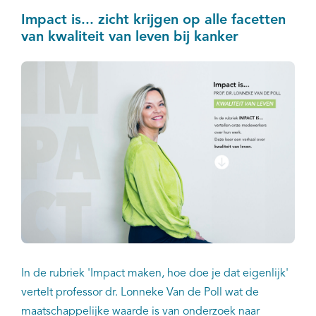
twee derde (68%) de eerste 5 jaar na de ziekte
Impact is... zicht krijgen op alle facetten
overleven.
van kwaliteit van leven bij kanker
In de rubriek 'Impact maken, hoe doe je dat eigenlijk'
vertelt professor dr. Lonneke Van de Poll wat de
maatschappelijke waarde is van onderzoek naar