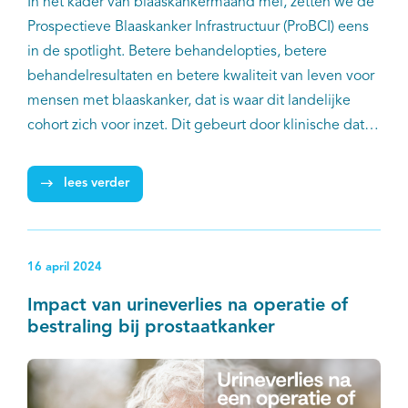
In het kader van blaaskankermaand mei, zetten we de
Prospectieve Blaaskanker Infrastructuur (ProBCI) eens
in de spotlight. Betere behandelopties, betere
behandelresultaten en betere kwaliteit van leven voor
mensen met blaaskanker, dat is waar dit landelijke
cohort zich voor inzet. Dit gebeurt door klinische data,
biomateriaal en patiëntgerapporteerde uitkomstmaten
voor onderzoek beschikbaar te maken.
lees verder
16 april 2024
Impact van urineverlies na operatie of
bestraling bij prostaatkanker