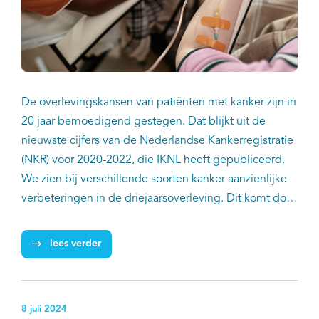
De overlevingskansen van patiënten met kanker zijn in
20 jaar bemoedigend gestegen. Dat blijkt uit de
nieuwste cijfers van de Nederlandse Kankerregistratie
(NKR) voor 2020-2022, die IKNL heeft gepubliceerd.
We zien bij verschillende soorten kanker aanzienlijke
verbeteringen in de driejaarsoverleving. Dit komt door
nieuwe behandelmethodes met onder meer
innovatieve geneesmiddelen, en door betere
lees verder
diagnostiek. De vijfjaarsoverleving voor de periode
2018-2022 is ten opzichte van 2013-2017 gestegen
met 2 procentpunt naar 68%. Van alle patiënten bij wie
8 juli 2024
in de periode 2018-2022 kanker is vastgesteld zal ruim