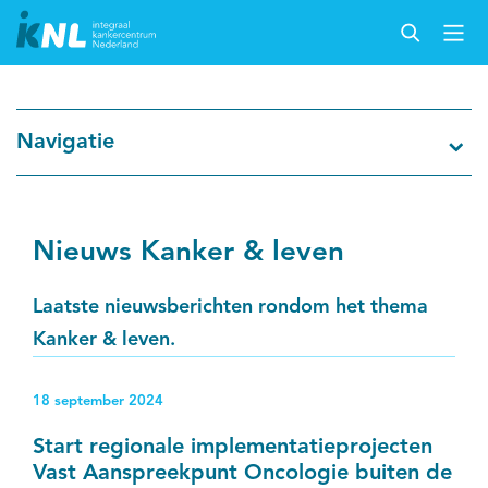
Nederlandse Kankerregistratie
Navigatie
Kankersoorten
Cijfers over kanker
Nieuws Kanker & leven
Thema's
Laatste nieuwsberichten rondom het thema
Kanker & leven.
Over IKNL
18 september 2024
Kanker & leven
Start regionale implementatieprojecten
Vast Aanspreekpunt Oncologie buiten de
Palliatieve zorg