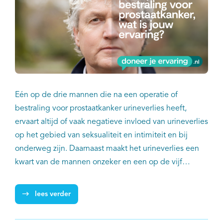
Eén op de drie mannen die na een operatie of
bestraling voor prostaatkanker urineverlies heeft,
ervaart altijd of vaak negatieve invloed van urineverlies
op het gebied van seksualiteit en intimiteit en bij
onderweg zijn. Daarnaast maakt het urineverlies een
kwart van de mannen onzeker en een op de vijf
mannen schaamt zich ervoor. Dit blijkt uit de Doneer
Je Ervaring-peiling van de Prostaatkankerstichting
lees verder
onder 974 mannen die na een operatie of bestraling
voor prostaatkanker te maken kregen met