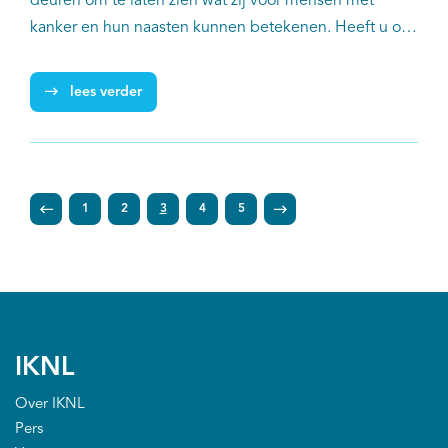
deuren om te laten zien wat zij voor mensen met
kanker en hun naasten kunnen betekenen. Heeft u ook
een activiteit voor Wereldkankerdag? Meld deze dan
aan!
lees verder
1
2
3
4
5
IKNL
Over IKNL
Pers