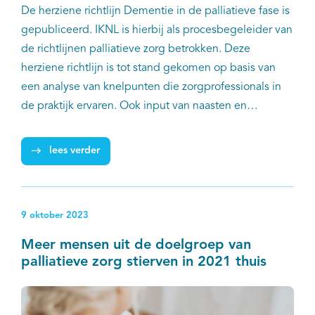
De herziene richtlijn Dementie in de palliatieve fase is
gepubliceerd. IKNL is hierbij als procesbegeleider van
de richtlijnen palliatieve zorg betrokken. Deze
herziene richtlijn is tot stand gekomen op basis van
een analyse van knelpunten die zorgprofessionals in
de praktijk ervaren. Ook input van naasten en
mantelzorgers is meegenomen. Een multidisciplinaire
werkgroep heeft deze richtlijn gebaseerd op de meest
lees verder
recente wetenschappelijke inzichten en ontwikkeld
conform de wetenschappelijke methodologie, met
zoveel mogelijk consensus.
9 oktober 2023
Meer mensen uit de doelgroep van
palliatieve zorg stierven in 2021 thuis