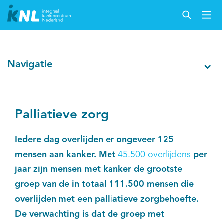
Nederlandse Kankerregistratie
Navigatie
Kankersoorten
Cijfers over kanker
Palliatieve zorg
Thema's
Iedere dag overlijden er ongeveer 125
mensen aan kanker. Met
45.500 overlijdens
per
Over IKNL
jaar zijn mensen met kanker de grootste
groep van de in totaal 111.500 mensen die
Kanker & leven
overlijden met een palliatieve zorgbehoefte.
De verwachting is dat de groep met
Palliatieve zorg