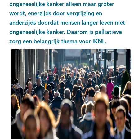
ongeneeslijke kanker alleen maar groter
Kankeratlas
wordt, enerzijds door vergrijzing en
anderzijds doordat mensen langer leven met
IKNL and the NCR
ongeneeslijke kanker. Daarom is palliatieve
zorg een belangrijk thema voor IKNL.
Dure geneesmiddelen
Itemsets
Nieuws
Projecten
Trials
Webshop