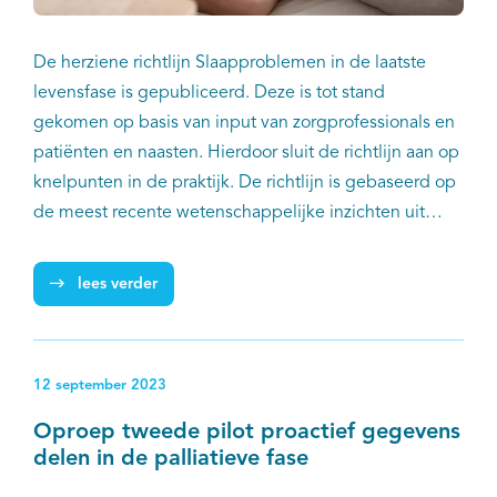
De herziene richtlijn Slaapproblemen in de laatste
levensfase is gepubliceerd. Deze is tot stand
gekomen op basis van input van zorgprofessionals en
patiënten en naasten. Hierdoor sluit de richtlijn aan op
knelpunten in de praktijk. De richtlijn is gebaseerd op
de meest recente wetenschappelijke inzichten uit
onderzoek en ontwikkeld volgens de
wetenschappelijk methodologie. De richtlijn is
lees verder
bestemd voor alle zorgverleners die betrokken zijn bij
de zorg voor mensen met slaapproblemen en met een
levensverwachting die korter is dan drie maanden.
12 september 2023
IKNL is als procesbegeleider betrokken bij de
richtlijnen palliatieve zorg, zo ook bij deze richtlijn.
Oproep tweede pilot proactief gegevens
delen in de palliatieve fase