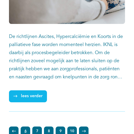
De richtlijnen Ascites, Hypercalciëmie en Koorts in de
palliatieve fase worden momenteel herzien. IKNL is
daarbij als procesbegeleider betrokken. Om de
richtlijnen zoveel mogelijk aan te laten sluiten op de
praktijk hebben we aan zorgprofessionals, patiënten
en naasten gevraagd om knelpunten in de zorg rond
deze onderwerpen door te geven. Onlangs werden de
resultaten bekend van deze knelpuntenenquêtes.
lees verder
6
7
8
9
10