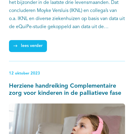
het bijzonder in de laatste drie levensmaanden. Dat
concluderen Moyke Versluis (IKNL) en collega’s van
o.a. IKNL en diverse ziekenhuizen op basis van data uit
de eQuiPe-studie gekoppeld aan data uit de
Nederlandse Kankerregistratie. Continuïteit van zorg
en psychosociale ondersteuning door zorgverleners
lees verder
lijken hierin van invloed te zijn, naast de fysieke
aspecten rondom palliatieve zorg, zoals het
verminderen van symptoomlast.
12 oktober 2023
Herziene handreiking Complementaire
zorg voor kinderen in de palliatieve fase