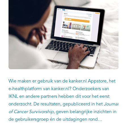
Kankeratlas
IKNL and the NCR
Dure geneesmiddelen
Itemsets
Nieuws
Wie maken er gebruik van de kanker.nl Appstore, het
Projecten
e-healthplatform van kanker.nl? Onderzoekers van
IKNL en andere partners hebben dit voor het eerst
Trials
onderzocht. De resultaten, gepubliceerd in het
Journal
of Cancer Survivorship
, geven belangrijke inzichten in
Webshop
de gebruikersgroep én de uitdagingen rond