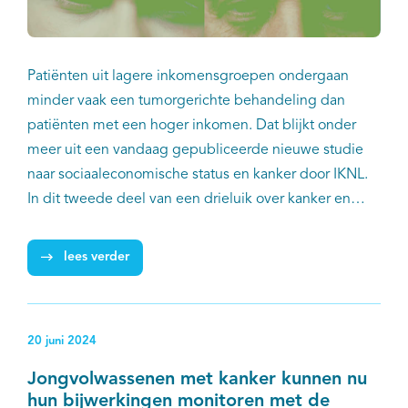
Patiënten uit lagere inkomensgroepen ondergaan
minder vaak een tumorgerichte behandeling dan
patiënten met een hoger inkomen. Dat blijkt onder
meer uit een vandaag gepubliceerde nieuwe studie
naar sociaaleconomische status en kanker door IKNL.
In dit tweede deel van een drieluik over kanker en
sociaaleconomische status in Nederland gaat het
specifiek over behandelverschillen bij kanker in relatie
lees verder
tot het inkomen van patiënten. Dit is bekeken voor vijf
veel voorkomende tumorsoorten: borstkanker, niet-
kleincellige longkanker, darmkanker, prostaatkanker
20 juni 2024
en melanoom. De resultaten tonen aan dat inkomen
samenhangt met de manier waarop kanker wordt
Jongvolwassenen met kanker kunnen nu
behandeld, wat kan duiden op ongelijkheden in de
hun bijwerkingen monitoren met de