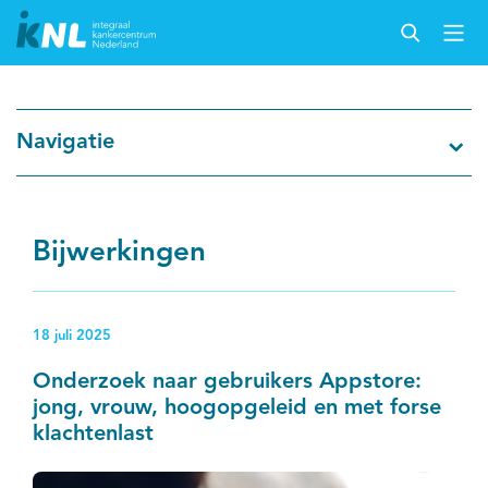
Nederlandse Kankerregistratie
Navigatie
Kankersoorten
Cijfers over kanker
Bijwerkingen
Thema's
18 juli 2025
Over IKNL
Onderzoek naar gebruikers Appstore:
jong, vrouw, hoogopgeleid en met forse
Kanker & leven
klachtenlast
Palliatieve zorg