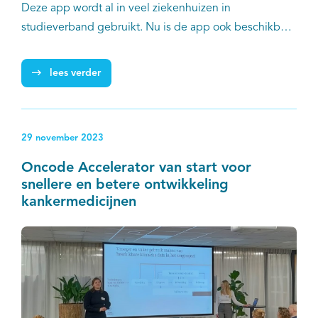
Deze app wordt al in veel ziekenhuizen in
studieverband gebruikt. Nu is de app ook beschikbaar
voor jongvolwassenen met kanker (AYA’s) die meer
grip willen krijgen op hun bijwerkingen. Zij kunnen de
lees verder
app zonder koppeling met het behandelend
ziekenhuis gebruiken. In dit project werkt IKNL samen
met Tilburg University, AVL/NKI en AYA Zorgnetwerk.
29 november 2023
Oncode Accelerator van start voor
snellere en betere ontwikkeling
kankermedicijnen