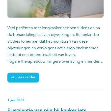
Veel patiënten met longkanker hebben tijdens en na
de behandeling last van bijwerkingen. Buitenlandse
studies tonen aan dat het monitoren van deze
bijwerkingen en vervolgens actie erop ondernemen,
leidt tot een betere kwaliteit van leven,
hogere therapietrouw, langere overleving en minder
ziekenhuisopnames. Het Promote Pro-Lung project wil
aan alle patiënten met longkanker de mogelijkheid
lees verder
bieden om bijwerkingen te registreren.
1 juni 2023
Prevalentie van pijn bij kanker iets