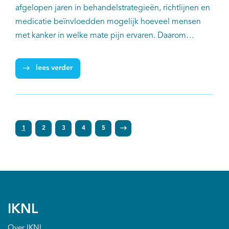
afgelopen jaren in behandelstrategieën, richtlijnen en
medicatie beïnvloedden mogelijk hoeveel mensen
met kanker in welke mate pijn ervaren. Daarom
onderzochten Rolf Snijders (IKNL) en collega’s van
IKNL en MUMC+ de prevalentie en mate van pijn bij
lees verder
mensen met kanker in de periode 2014-2021. De
onderzoekers concluderen dat de prevalentie van pijn
iets is afgenomen, maar benadrukken dat pijn en de
bestrijding ervan onverminderd aandacht verdienen.
1
2
3
4
5
IKNL
Over IKNL