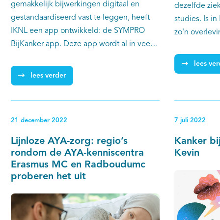
gemakkelijk bijwerkingen digitaal en
dezelfde ziek
gestandaardiseerd vast te leggen, heeft
studies. Is i
IKNL een app ontwikkeld: de SYMPRO
zo'n overlevi
BijKanker app. Deze app wordt al in veel
onderzochten
ziekenhuizen in studieverband gebruikt.
Máxima Cent
lees ver
Nu is de app ook beschikbaar voor
collega’s va
lees verder
jongvolwassenen met kanker (AYA’s) die
basis van cij
meer grip willen krijgen op hun
Kankerregistr
bijwerkingen. Zij kunnen de app zonder
specifieke a
21 december 2022
7 juli 2022
koppeling met het behandelend
voorkomende
ziekenhuis gebruiken. In dit project werkt
grootcellig 
Lijnloze AYA-zorg: regio’s
Kanker bi
IKNL samen met Tilburg University,
Burkittlymfoo
rondom de AYA-kenniscentra
Kevin
AVL/NKI en AYA Zorgnetwerk.
Erasmus MC en Radboudumc
lymfoom (T-L
proberen het uit
grootcellig 
blijkt dat in
BL slechtere
dan kinderen,