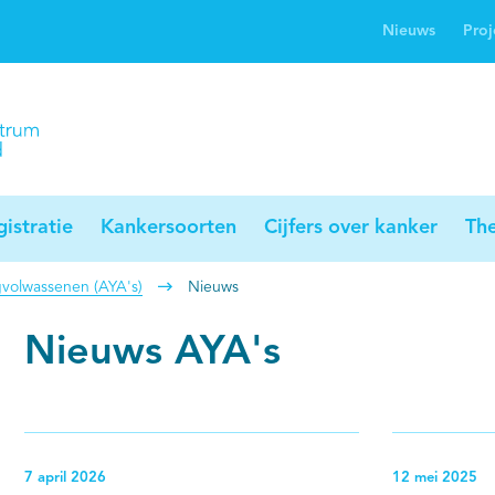
Nieuws
Proj
rwijsgids kanker
Profielstudie
Palliaweb
jwerkingen bij
Profiles registry
Palliarts (app)
nker
istratie
Kankersoorten
Cijfers over kanker
Th
gvolwassenen (AYA's)
Nieuws
Nieuws AYA's
7 april 2026
12 mei 2025