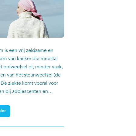
 is een vrij zeldzame en
orm van kanker die meestal
et botweefsel of, minder vaak,
len van het steunweefsel (de
 De ziekte komt vooral voor
 en bij adolescenten en
nen (AYA's). Epidemiologisch
 andere landen liet zien dat
der
wingsarcoom meestal een
rognose hebben dan jongere
deze ziekte. Bestaat dit