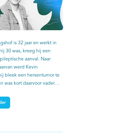
shof is 32 jaar en werkt in
hij 30 was, kreeg hij een
pileptische aanval. Naar
aarvan werd Kevin
hij bleek een hersentumor te
n was kort daarvoor vader
der