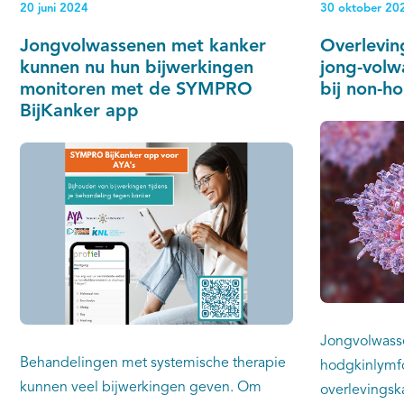
20 juni 2024
30 oktober 20
overlevingsv
ziekte te voorkomen.
onderzochten
Jongvolwassenen met kanker
Overlevin
Máxima Cent
kunnen nu hun bijwerkingen
jong-volw
collega’s van
monitoren met de SYMPRO
bij non-h
BijKanker app
bottumoren e
uit de Neder
(NKR).
Jongvolwasse
Behandelingen met systemische therapie
hodgkinlymf
kunnen veel bijwerkingen geven. Om
overlevingsk