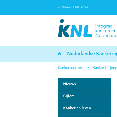
Meer IKNL sites
Ve
Bi
ka
Nederlandse Kankerreg
Kankersoorten
Kanker bij jon
Nieuws
Cijfers
Kanker en leven