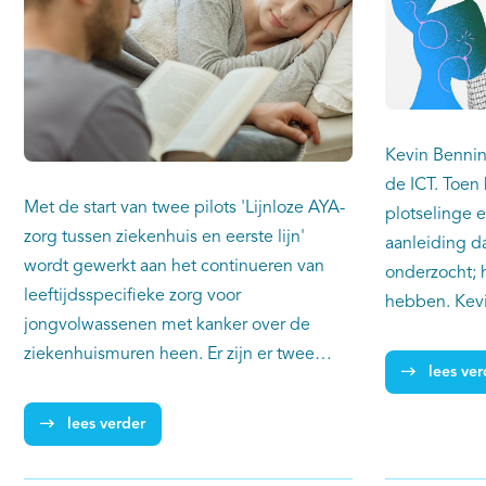
voor DLBCL.
Kevin Benning
de ICT. Toen 
Met de start van twee pilots 'Lijnloze AYA-
plotselinge e
zorg tussen ziekenhuis en eerste lijn'
aanleiding d
wordt gewerkt aan het continueren van
onderzocht; 
leeftijdsspecifieke zorg voor
hebben. Kevi
jongvolwassenen met kanker over de
geworden.
ziekenhuismuren heen. Er zijn er twee
lees ver
pilots gestart in de regio's rondom het
Erasmus MC en Radboudumc om de
lees verder
leeftijdsspecifieke AYA-zorg, die reeds in
ziekenhuizen geleverd wordt, in