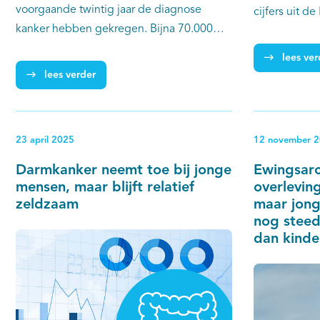
voorgaande twintig jaar de diagnose
cijfers uit d
kanker hebben gekregen. Bijna 70.000
Kankerregist
daarvan kregen de ziekte op
IKNL. Vrouw
lees ver
jongvolwassen leeftijd: van 18 tot en met
jongvolwasse
lees verder
39 jaar.
borst- en ba
melanoom van
nam het aant
23 april 2025
12 november 
jonge vrouwe
diagnoses in 
Darmkanker neemt toe bij jonge
Ewingsar
jonge mannen
mensen, maar blijft relatief
overlevin
zeldzaam
maar jon
van zaadbalk
nog steed
diagnoses in
dan kinde