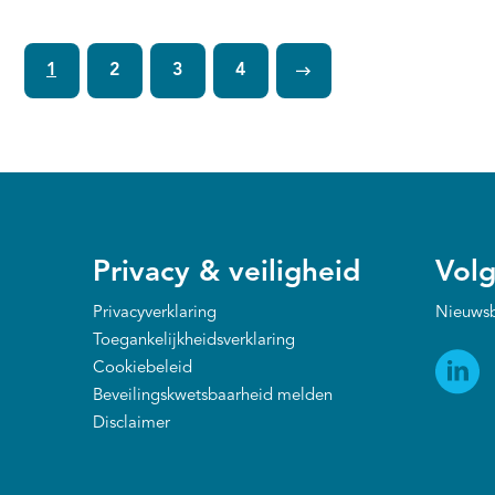
samenwerking te continueren in de eerste
lijn.
1
2
3
4
Privacy & veiligheid
Volg
Privacyverklaring
Nieuwsb
Toegankelijkheidsverklaring
Cookiebeleid
Beveilingskwetsbaarheid melden
Disclaimer