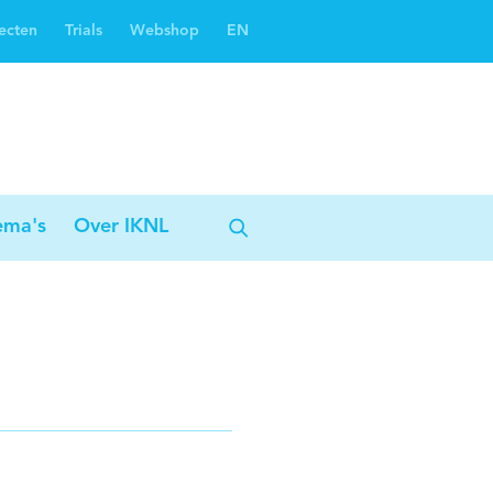
ecten
Trials
Webshop
EN
Oncoguide
Oncologiezorgnetwerken
ema's
Over IKNL