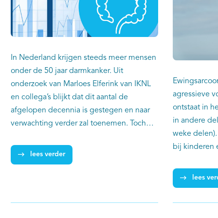
In Nederland krijgen steeds meer mensen
onder de 50 jaar darmkanker. Uit
Ewingsarcoom
onderzoek van Marloes Elferink van IKNL
agressieve v
en collega’s blijkt dat dit aantal de
ontstaat in h
afgelopen decennia is gestegen en naar
in andere de
verwachting verder zal toenemen. Toch
weke delen).
blijft darmkanker op jonge leeftijd
bij kinderen
zeldzaam. De bevindingen, gebaseerd op
lees verder
jongvolwasse
cijfers uit de Nederlandse
onderzoek uit
Kankerregistratie (NKR), laten zien hoe
lees ver
AYA's met E
belangrijk het is dat artsen en patiënten
slechtere p
zelf alert zijn en dat er meer onderzoek
kinderen met 
komt naar oorzaken en manieren om de