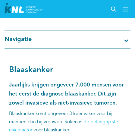
Nederlandse Kankerregistratie
Navigatie
Kankersoorten
Cijfers over kanker
Blaaskanker
Thema's
Jaarlijks krijgen ongeveer 7.000 mensen voor
het eerst de diagnose blaaskanker. Dit zijn
Over IKNL
zowel invasieve als niet-invasieve tumoren.
Blaaskanker komt ongeveer 3 keer vaker voor bij
Kanker & leven
mannen dan bij vrouwen. Roken is
de belangrijkste
risicofactor
voor blaaskanker.
Palliatieve zorg