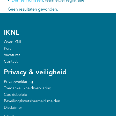
Denise Plönissen
, teamleider registratie
Geen resultaten gevonden.
IKNL
Over IKNL
Pers
Vacatures
Contact
Privacy & veiligheid
Privacyverklaring
Toegankelijkheidsverklaring
Cookiebeleid
Beveilingskwetsbaarheid melden
Disclaimer