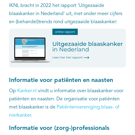
IKNL bracht in 2022 het rapport 'Uitgezaaide
Kankeratlas
blaaskanker in Nederland' uit, met onder meer cijfers
en (behandel)trends rond uitgezaaide blaaskanker:
IKNL and the NCR
Dure geneesmiddelen
Itemsets
Nieuws
Informatie voor patiënten en naasten
Projecten
Op
Kanker.nl
vindt u informatie over blaaskanker voor
patiënten en naasten. De organisatie voor patiënten
Trials
met blaaskanker is de
Patiëntenvereniging blaas- of
nierkanker
.
Webshop
Informatie voor (zorg-)professionals