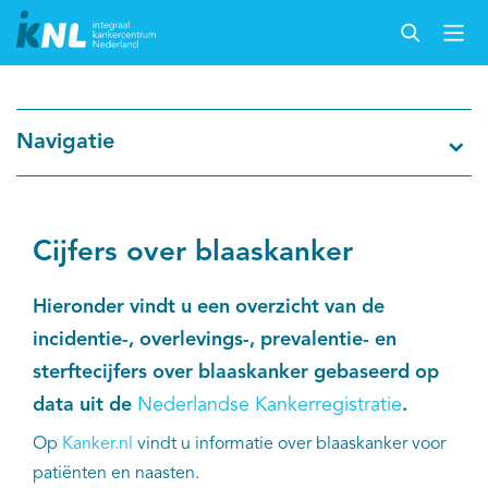
Nederlandse Kankerregistratie
Navigatie
Kankersoorten
Cijfers over kanker
Cijfers over blaaskanker
Thema's
Hieronder vindt u een overzicht van de
incidentie-, overlevings-, prevalentie- en
Over IKNL
sterftecijfers over blaaskanker gebaseerd op
data uit de
Nederlandse Kankerregistratie
.
Kanker & leven
Op
Kanker.nl
vindt u informatie over blaaskanker voor
patiënten en naasten.
Palliatieve zorg