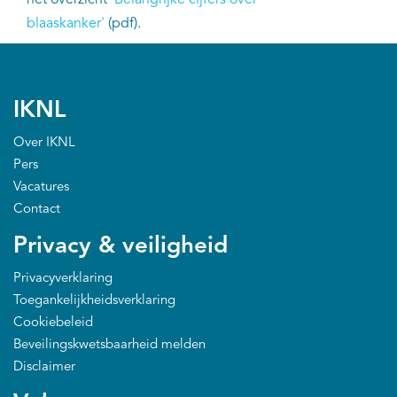
het overzicht
'Belangrijke cijfers over
EN
blaaskanker'
(pdf).
IKNL
Over IKNL
Pers
Vacatures
Contact
Privacy & veiligheid
Privacyverklaring
Toegankelijkheidsverklaring
Cookiebeleid
Beveilingskwetsbaarheid melden
Disclaimer