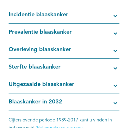
Kankeratlas
Incidentie blaaskanker
IKNL and the NCR
Prevalentie blaaskanker
Dure geneesmiddelen
Overleving blaaskanker
Itemsets
Sterfte blaaskanker
Nieuws
Uitgezaaide blaaskanker
Projecten
Trials
Blaaskanker in 2032
Webshop
Cijfers over de periode 1989-2017 kunt u vinden in