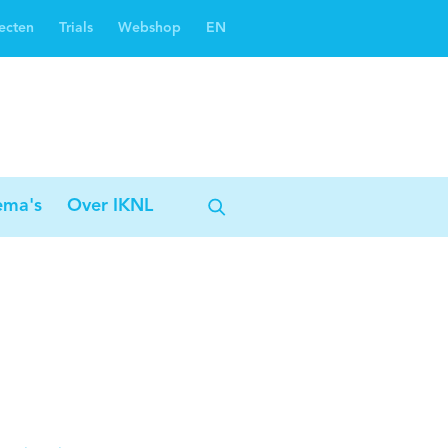
ecten
Trials
Webshop
EN
Oncoguide
Oncologiezorgnetwerken
ema's
Over IKNL