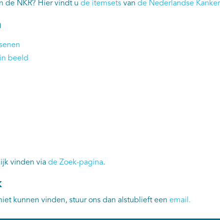
an de NKR? Hier vindt u
de itemsets
van
de Nederlandse Kankerr
n
ssenen
in beeld
ijk vinden via
de Zoek-pagina
.
k
niet kunnen vinden, stuur ons dan alstublieft een
email
.