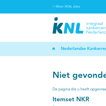
Meer IKNL sites
Ve
Bi
ka
Nederlandse Kankerreg
Niet gevond
De pagina die u heeft opgevraa
Itemset NKR