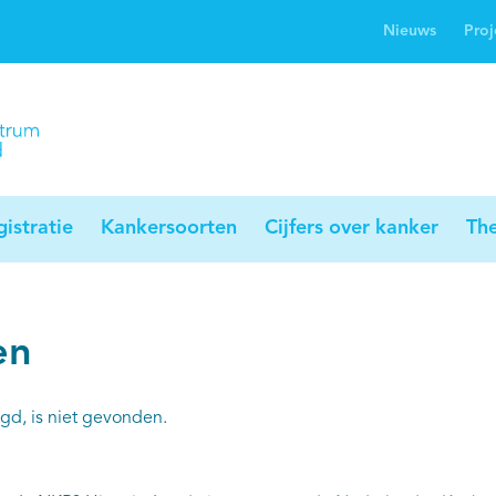
Nieuws
Proj
rwijsgids kanker
Profielstudie
Palliaweb
jwerkingen bij
Profiles registry
Palliarts (app)
nker
istratie
Kankersoorten
Cijfers over kanker
Th
en
gd, is niet gevonden.