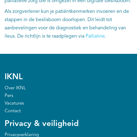
palliatieve zorg die is omgezet in een digitale beslisboom.
Als zorgverlener kun je patiëntkenmerken invoeren en de
stappen in de beslisboom doorlopen. Dit leidt tot
aanbevelingen voor de diagnostiek en behandeling van
ileus. De richtlijn is te raadplegen via
Pallialine
.
IKNL
Over IKNL
Pers
Vacatures
Contact
Privacy & veiligheid
Privacyverklaring