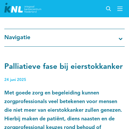
Nederlandse Kankerregistratie
Navigatie
Kankersoorten
Cijfers over kanker
Palliatieve fase bij eierstokkanker
Thema's
24 juni 2025
Met goede zorg en begeleiding kunnen
Over IKNL
zorgprofessionals veel betekenen voor mensen
die niet meer van eierstokkanker zullen genezen.
Kanker & leven
Hierbij maken de patiënt, diens naasten en de
Palliatieve zorg
zorgprofessional keuzes rond behoud of