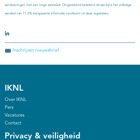
aandoeningen met een hoge ziektelast. Omgerekend betekent dit dat bijna het volledige
aandeel van 11,5% transparante informatie voortkomt uit deze registraties.
Inschrijven nieuwsbrief
IKNL
Over IKNL
Pers
Vacatures
Contact
Privacy & veiligheid