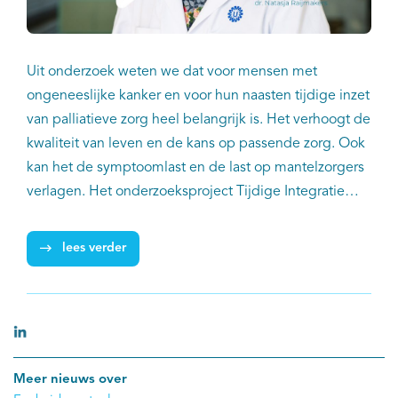
Uit onderzoek weten we dat voor mensen met
ongeneeslijke kanker en voor hun naasten tijdige inzet
van palliatieve zorg heel belangrijk is. Het verhoogt de
kwaliteit van leven en de kans op passende zorg. Ook
kan het de symptoomlast en de last op mantelzorgers
verlagen. Het onderzoeksproject Tijdige Integratie
Palliatieve Zorg in de Oncologie (TIPZO) wil deze
tijdige inzet van palliatieve zorg bevorderen. In dit
lees verder
project werkt IKNL samen met de Nederlandse
Federatie van Kankerpatiëntenorganisaties (NFK), het
UMC Groningen en het Leids Universitair Medisch
Centrum (LUMC). Senior-onderzoeker palliatieve zorg
bij IKNL Dr. Natasja Raijmakers en internist-oncoloog
Meer nieuws over
Dr. Filip de Vos zijn betrokken bij het project. We