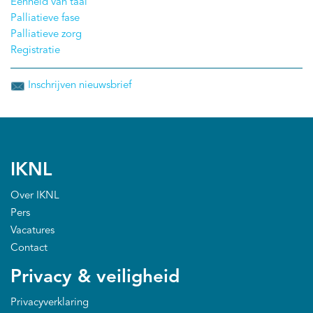
Eenheid van taal
spraken hen over het belang van tijdig integreren van
Palliatieve fase
palliatieve zorg en over waar we nu staan in het
Palliatieve zorg
project.
Registratie
Inschrijven nieuwsbrief
IKNL
Over IKNL
Pers
Vacatures
Contact
Privacy & veiligheid
Privacyverklaring