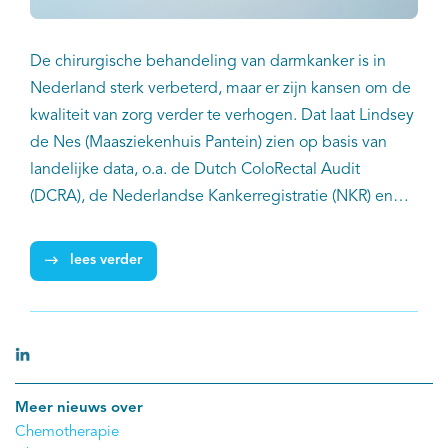
De chirurgische behandeling van darmkanker is in
Nederland sterk verbeterd, maar er zijn kansen om de
kwaliteit van zorg verder te verhogen. Dat laat Lindsey
de Nes (Maasziekenhuis Pantein) zien op basis van
landelijke data, o.a. de Dutch ColoRectal Audit
(DCRA), de Nederlandse Kankerregistratie (NKR) en
aanvullende cohortstudies. Zo blijkt dat betere
risicobeoordeling, maatwerk bij oudere patiënten en
lees verder
meer uniforme behandelstrategieën de chirurgische
zorg bij darmkanker verder kunnen verbeteren.
Meer nieuws over
Chemotherapie