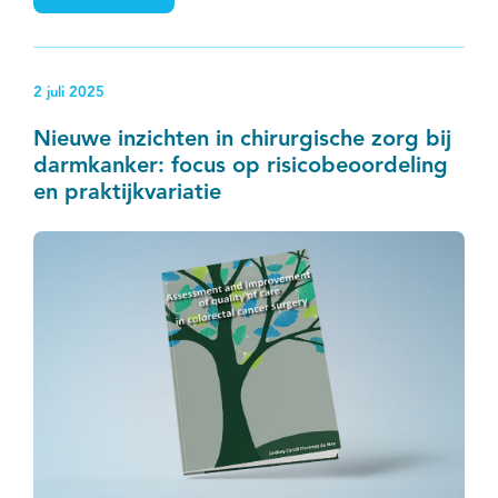
aanvullende chemotherapie; welke patiënten
overbehandeling bespaard kan worden; en voor welke
patiënten de behandeling juist ontoereikend is.
2 juli 2025
Nieuwe inzichten in chirurgische zorg bij
darmkanker: focus op risicobeoordeling
en praktijkvariatie