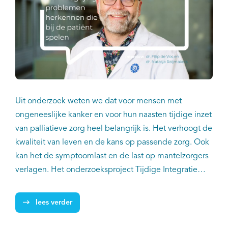
Uit onderzoek weten we dat voor mensen met
ongeneeslijke kanker en voor hun naasten tijdige inzet
van palliatieve zorg heel belangrijk is. Het verhoogt de
kwaliteit van leven en de kans op passende zorg. Ook
kan het de symptoomlast en de last op mantelzorgers
verlagen. Het onderzoeksproject Tijdige Integratie
Palliatieve Zorg in de Oncologie (TIPZO) wil deze
tijdige inzet van palliatieve zorg bevorderen. In dit
lees verder
project werkt IKNL samen met de Nederlandse
Federatie van Kankerpatiëntenorganisaties (NFK), het