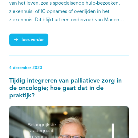
van het leven, zoals spoedeisende hulp-bezoeken,
ziekenhuis- of IC-opnames of overlijden in het
ziekenhuis. Dit blijkt uit een onderzoek van Manon
Boddaert en collega’s, waarover onlangs gepubliceerd
werd in het special issue ‘Palliative Care for Patients
lees verder
with Cancer’ van Cancers. Het verbeteren van de
kwaliteit van zorg aan het einde van het leven is een
prioriteit voor patiënten en hun families en voor de
4 december 2023
volksgezondheid. De onderzoekers onderstrepen het
belang van vroegtijdige inzet van gespecialiseerde
Tijdig integreren van palliatieve zorg in
palliatieve zorg in complexe sitaties als integraal
de oncologie; hoe gaat dat in de
onderdeel van de reguliere zorg.
praktijk?