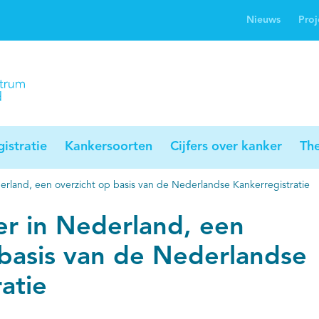
Nieuws
Proj
rwijsgids kanker
Profielstudie
Palliaweb
jwerkingen bij
Profiles registry
Palliarts (app)
nker
istratie
Kankersoorten
Cijfers over kanker
Th
erland, een overzicht op basis van de Nederlandse Kankerregistratie
er in Nederland, een
 basis van de Nederlandse
atie