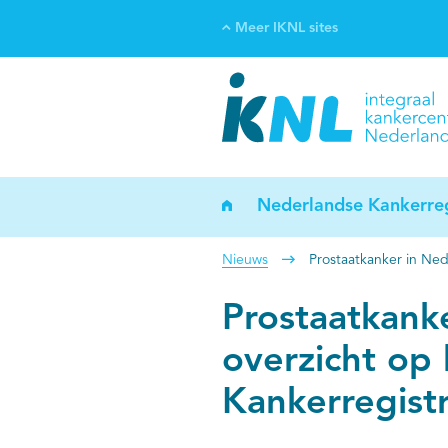
Meer IKNL sites
Ve
Bi
ka
Nederlandse Kankerreg
Nieuws
Prostaatkanker in Ned
Prostaatkank
overzicht op
Kankerregistr