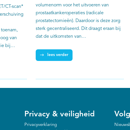
volumenorm voor het uitvoeren van
ET/CT-scan*
prostaatkankeroperaties (radicale
verschuiving
prostatectomieën). Daardoor is deze zorg
sterk gecentraliseerd. Dit draagt eraan bij
n toenam,
dat de uitkomsten van
hoog van
prostaatkankeroperaties verbeterd zijn, zo
e bij
blijkt uit een landelijke studie op basis van
 in
lees verder
gegevens uit de Nederlandse
et lichaam.
Kankerregistratie.
 17,1% (in
20-2023). Dat
e van IKNL,
NKI en
gevens uit
atie (NKR).
Privacy & veiligheid
Volg
Privacyverklaring
Nieuwsb