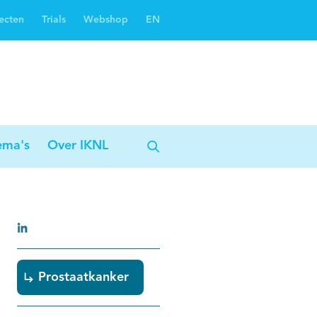
ecten
Trials
Webshop
EN
Oncoguide
Oncologiezorgnetwerken
ema's
Over IKNL
Prostaatkanker