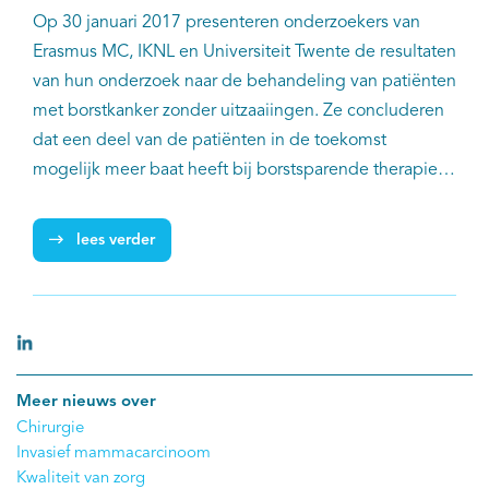
Op 30 januari 2017 presenteren onderzoekers van
Erasmus MC, IKNL en Universiteit Twente de resultaten
van hun onderzoek naar de behandeling van patiënten
met borstkanker zonder uitzaaiingen. Ze concluderen
dat een deel van de patiënten in de toekomst
mogelijk meer baat heeft bij borstsparende therapie.
Dit onderzoek bouwt voort op
eerder onderzoek
. Nu
werd echter ook gekeken naar doodsoorzaken en naar
lees verder
subgroepen, bijvoorbeeld patiënten met bijkomende
ziekten.
Meer nieuws over
Chirurgie
Invasief mammacarcinoom
Kwaliteit van zorg