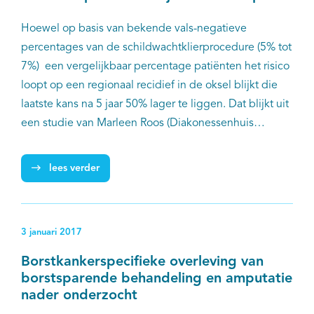
Hoewel op basis van bekende vals-negatieve
percentages van de schildwachtklierprocedure (5% tot
7%) een vergelijkbaar percentage patiënten het risico
loopt op een regionaal recidief in de oksel blijkt die
laatste kans na 5 jaar 50% lager te liggen. Dat blijkt uit
een studie van Marleen Roos (Diakonessenhuis
Utrecht) en collega’s met gegevens uit de
Nederlandse Kankerregistratie (NKR). Om de invloed
lees verder
van aanvullende behandelingen op de regionale
recidiefkans uit te schakelen werd het onderzoek
uitgevoerd in een groep patiënten, bij wie
3 januari 2017
radiotherapie en systemische therapie geen rol
konden spelen.
Borstkankerspecifieke overleving van
borstsparende behandeling en amputatie
nader onderzocht