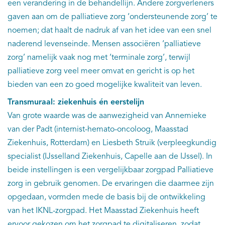
een verandering in de behandellijn. Andere zorgverleners
gaven aan om de palliatieve zorg ‘ondersteunende zorg’ te
noemen; dat haalt de nadruk af van het idee van een snel
naderend levenseinde. Mensen associëren ‘palliatieve
zorg’ namelijk vaak nog met ‘terminale zorg’, terwijl
palliatieve zorg veel meer omvat en gericht is op het
bieden van een zo goed mogelijke kwaliteit van leven.
Transmuraal: ziekenhuis én eerstelijn
Van grote waarde was de aanwezigheid van Annemieke
van der Padt (internist-hemato-oncoloog, Maasstad
Ziekenhuis, Rotterdam) en Liesbeth Struik (verpleegkundig
specialist (IJsselland Ziekenhuis, Capelle aan de IJssel). In
beide instellingen is een vergelijkbaar zorgpad Palliatieve
zorg in gebruik genomen. De ervaringen die daarmee zijn
opgedaan, vormden mede de basis bij de ontwikkeling
van het IKNL-zorgpad. Het Maasstad Ziekenhuis heeft
ervoor gekozen om het zorgpad te digitaliseren, zodat