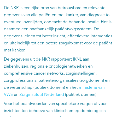
De NKR is een rijke bron van betrouwbare en relevante
Kankeratlas
gegevens van alle patiënten met kanker, van diagnose tot
eventueel overlijden, ongeacht de behandellocatie. Het is
IKNL and the NCR
daarmee een onafhankelijk patiëntvolgsysteem. De
gegevens leiden tot beter inzicht, effectievere interventies
Dure geneesmiddelen
en uiteindelijk tot een betere zorguitkomst voor de patiënt
met kanker.
Itemsets
De gegevens uit de NKR rapporteert IKNL aan
Nieuws
ziekenhuizen, regionale oncologienetwerken en
comprehensive cancer networks, zorginstellingen,
Projecten
zorgprofessionals, patiëntenorganisaties (zorgdomein) en
de wetenschap (publiek domein) en het
ministerie van
Trials
VWS
en
Zorginstituut Nederland
(politiek domein).
Voor het beantwoorden van specifiekere vragen of voor
Webshop
inzichten ten behoeve van klinisch en epidemiologisch