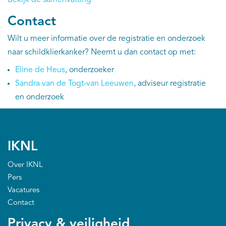
Contact
Wilt u meer informatie over de registratie en onderzoek
naar schildklierkanker? Neemt u dan contact op met:
Eline de Heus
, onderzoeker
Sandra van de Togt
-van Leeuwen
, adviseur registratie
en onderzoek
IKNL
Over IKNL
Pers
Vacatures
Contact
Privacy & veiligheid