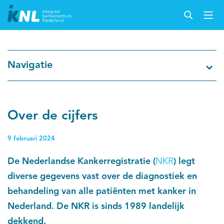
Nederlandse Kankerregistratie
Navigatie
Kankersoorten
Cijfers over kanker
Over de cijfers
Thema's
9 februari 2024
De Nederlandse Kankerregistratie (
NKR
) legt
Over IKNL
diverse gegevens vast over de diagnostiek en
behandeling van alle patiënten met kanker in
Kanker & leven
Nederland. De NKR is sinds 1989 landelijk
Palliatieve zorg
dekkend.