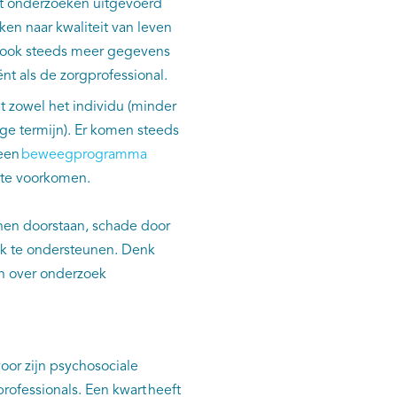
uit onderzoeken uitgevoerd
en naar kwaliteit van leven
t ook steeds meer gegevens
nt als de zorgprofessional.
 zowel het individu (minder
ge termijn). Er komen steeds
een
beweegprogramma
 te voorkomen.
nnen doorstaan, schade door
jk te ondersteunen. Denk
n over onderzoek
oor zijn psychosociale
ofessionals. Een kwart heeft