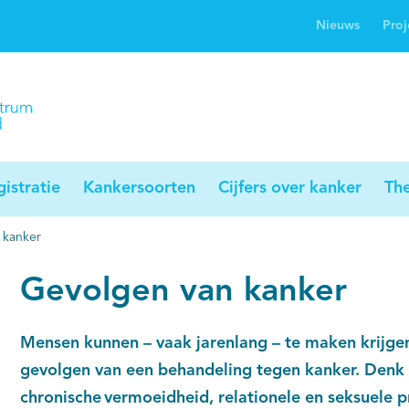
Nieuws
Proj
rwijsgids kanker
Profielstudie
Palliaweb
jwerkingen bij
Profiles registry
Palliarts (app)
nker
istratie
Kankersoorten
Cijfers over kanker
Th
 kanker
Gevolgen van kanker
Mensen kunnen – vaak jarenlang – te maken krijge
gevolgen van een behandeling tegen kanker. Denk
chronische vermoeidheid, relationele en seksuele 