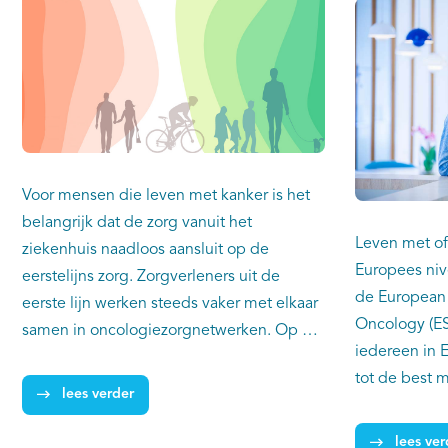
Voor mensen die leven met kanker is het
belangrijk dat de zorg vanuit het
Leven met of
ziekenhuis naadloos aansluit op de
Europees niv
eerstelijns zorg. Zorgverleners uit de
de European 
eerste lijn werken steeds vaker met elkaar
Oncology (ES
samen in oncologiezorgnetwerken. Op het
iedereen in 
congres Kanker & Leven op 12 mei 2023
tot de best 
staat de vraag centraal hoe we de zorg
lees verder
omdat we bin
voor de gevolgen van kanker in
kunnen leren
oncologiezorgnetwerken, informele zorg
lees ver