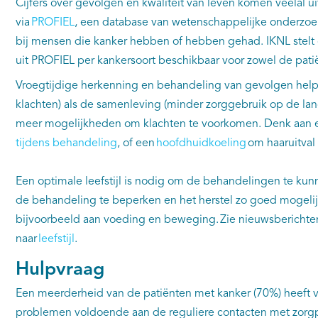
Cijfers over gevolgen en kwaliteit van leven komen veelal 
via
PROFIEL
, een database van wetenschappelijke onderzoek
bij mensen die kanker hebben of hebben gehad. IKNL stel
uit PROFIEL per kankersoort beschikbaar voor zowel de patië
Vroegtijdige herkenning en behandeling van gevolgen helpt
klachten) als de samenleving (minder zorggebruik op de lan
meer mogelijkheden om klachten te voorkomen. Denk aan 
tijdens behandeling
, of een
hoofdhuidkoeling
om haaruitval
Een optimale leefstijl is nodig om de behandelingen te ku
de behandeling te beperken en het herstel zo goed mogeli
bijvoorbeeld aan voeding en beweging. Zie nieuwsberichte
naar
leefstijl
.
Hulpvraag
Een meerderheid van de patiënten met kanker (70%) heeft v
problemen voldoende aan de reguliere contacten met zorgpr