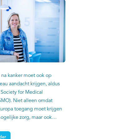
 na kanker moet ook op
eau aandacht krijgen, aldus
Society for Medical
MO). Niet alleen omdat
Europa toegang moet krijgen
mogelijke zorg, maar ook
nen Europa van elkaar
. Dr. Lonneke van de Poll-
der