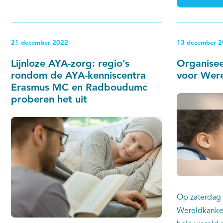
Franse (IKNL
en medisch technische zorg vanuit het
is een van d
ziekenhuis met elkaar kunnen verbinden.
betrokken bi
21 december 2022
13 december 
kwaliteit van
realiseren vo
Lijnloze AYA-zorg: regio’s
Organisee
na kanker, ma
rondom de AYA-kenniscentra
voor Wer
anders ingeri
Erasmus MC en Radboudumc
proberen het uit
zal er dus ov
kunnen op Eu
leren en sam
Op zaterdag 
Wereldkanker