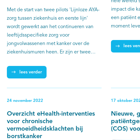
hele wereld s
impact die k
Met de start van twee pilots 'Lijnloze AYA-
een patiënt 
zorg tussen ziekenhuis en eerste lijn'
moment leve
wordt gewerkt aan het continueren van
mensen met 
leeftijdsspecifieke zorg voor
wordt alleen
jongvolwassenen met kanker over de
lees ver
hun leven sta
ziekenhuismuren heen. Er zijn er twee
Wereldkanke
pilots gestart in de regio's rondom het
Betere kwali
Erasmus MC en Radboudumc om de
lees verder
kanker: waar
leeftijdsspecifieke AYA-zorg, die reeds in
organisatie
ziekenhuizen geleverd wordt, in
Wereldkanker
samenwerking te continueren in de eerste
24 november 2022
17 oktober 20
organiseren 
lijn.
Overzicht eHealth-interventies
Nieuwe, g
voor chronische
patiëntge
vermoeidheidsklachten bij
(COS) voo
borstkanker