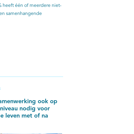
 heeft één of meerdere niet-
e en samenhangende
3
amenwerking ook op
niveau nodig voor
e leven met of na