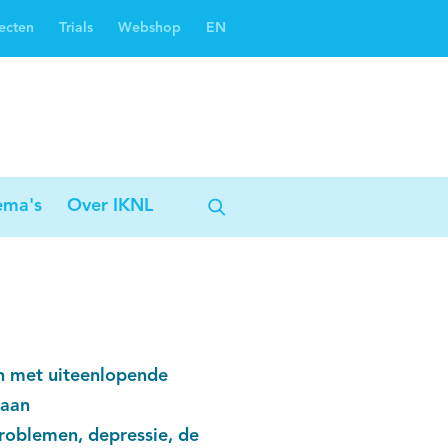
ecten
Trials
Webshop
EN
Oncoguide
Oncologiezorgnetwerken
ema's
Over IKNL
n met uiteenlopende
 aan
problemen, depressie, de