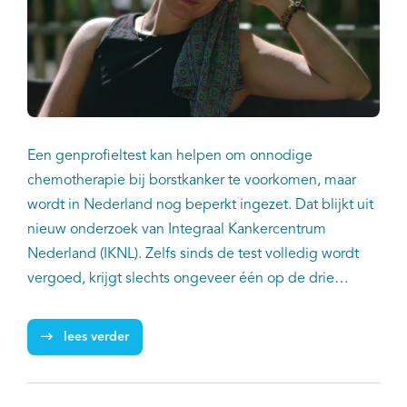
Een genprofieltest kan helpen om onnodige
chemotherapie bij borstkanker te voorkomen, maar
wordt in Nederland nog beperkt ingezet. Dat blijkt uit
nieuw onderzoek van Integraal Kankercentrum
Nederland (IKNL). Zelfs sinds de test volledig wordt
vergoed, krijgt slechts ongeveer één op de drie
patiënten die ervoor in aanmerking komt
daadwerkelijk zo'n test.
lees verder