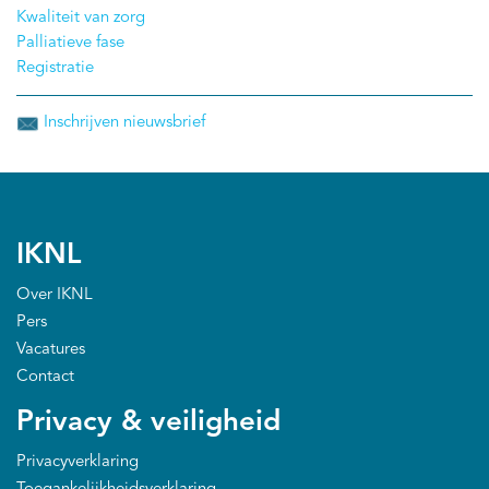
Kwaliteit van zorg
gegevens tussen zorgorganisaties. Zorgorganisaties
Palliatieve fase
die hulp kunnen gebruiken bij het digitaliseren van
Registratie
gegevens over palliatieve zorg of bij het digitaal delen
van deze gegevens tussen zorgorganisaties, kunnen
Inschrijven nieuwsbrief
zich nu aanmelden voor deelname aan de pilot.
IKNL
Over IKNL
Pers
Vacatures
Contact
Privacy & veiligheid
Privacyverklaring