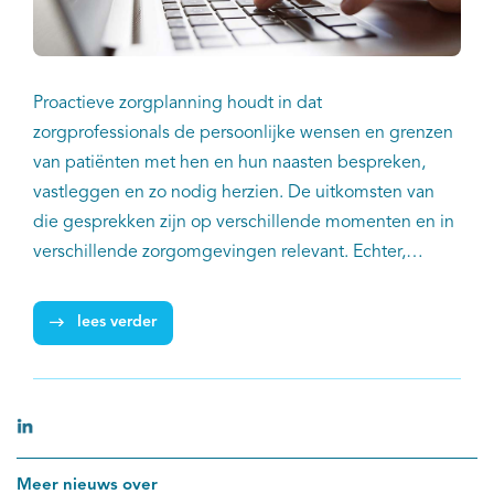
Proactieve zorgplanning houdt in dat
zorgprofessionals de persoonlijke wensen en grenzen
van patiënten met hen en hun naasten bespreken,
vastleggen en zo nodig herzien. De uitkomsten van
die gesprekken zijn op verschillende momenten en in
verschillende zorgomgevingen relevant. Echter,
proactieve zorgplanning gebeurt niet bij één
zorgverlener of –organisatie. Ook de gekozen
lees verder
technische oplossing voor het delen van gegevens
over proactieve zorgplanning beperkt zich in de
praktijk niet tot één softwaresysteem of zorgproces.
Binnen het project ‘Proactief gegevens delen in de
palliatieve fase’ gaat eind januari 2024 de tweede
Meer nieuws over
pilot van start ten behoeve van het delen van