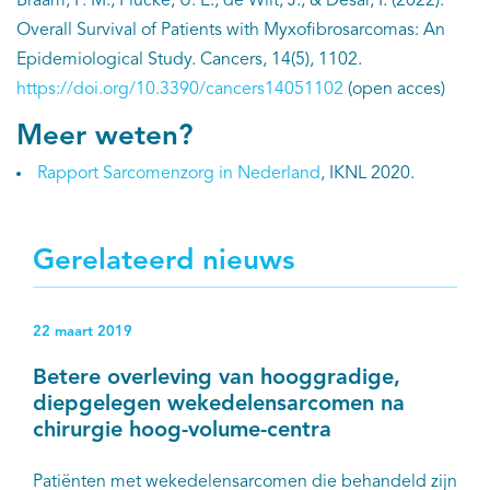
Braam, P. M., Flucke, U. E., de Wilt, J., & Desar, I. (2022).
Overall Survival of Patients with Myxofibrosarcomas: An
Epidemiological Study. Cancers, 14(5), 1102.
https://doi.org/10.3390/cancers14051102
(open acces)
Meer weten?
Rapport Sarcomenzorg in Nederland
, IKNL 2020.
Gerelateerd nieuws
22 maart 2019
Betere overleving van hooggradige,
diepgelegen wekedelensarcomen na
chirurgie hoog-volume-centra
Patiënten met wekedelensarcomen die behandeld zijn