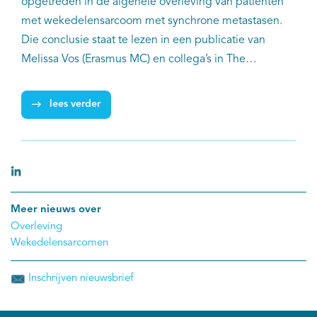
opgetreden in de algehele overleving van patiënten
met wekedelensarcoom met synchrone metastasen.
Die conclusie staat te lezen in een publicatie van
Melissa Vos (Erasmus MC) en collega’s in The
Oncologist. Ook nieuwe geneesmiddelen zoals
trabectedin (2007) en pazopanib (2012) hebben
lees verder
tijdens de onderzoeksperiode slechts geleid tot een
minimale en niet-significante verbetering van de
algehele overleving, hoe waardevol deze ook kan zijn
voor individuele patiënten. Opmerkelijk is dat
patiënten die een combinatie van chirurgie en
Meer nieuws over
radiotherapie kregen de meest gunstige mediane
Overleving
algehele overleving hadden van 19,9 maanden.
Wekedelensarcomen
Inschrijven nieuwsbrief