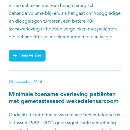
in ziekenhuizen met een hoog chirurgisch
behandelvolume blijken, als het gaat om hooggradige
en diepgelegen tumoren, een betere 10-
jaarsoverleving te hebben vergeleken met patiënten
die behandeld zijn in ziekenhuizen met een laag of
gemiddeld volume. Dat concluderen Melissa Vos
(Erasmus MC) en collega’s in een studie in de
lees verder
European Journal of Cancer. De onderzoekers pleiten
daarom voor centralisatie van deze zorg in
multidisciplinaire expertisecentra en het opstellen van
23 november 2018
striktere verwijzingsrichtlijnen voor patiënten op
verdenking van of met een bevestigd
Minimale toename overleving patiënten
wekedelensarcoom.
met gemetastaseerd wekedelensarcoom
Ondanks de introductie van nieuwe behandelopties is
er tussen 1989 – 2014 geen significante verbetering