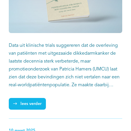
Data uit klinische trials suggereren dat de overleving
van patiënten met uitgezaaide dikkedarmkanker de
laatste decennia sterk verbeterde, maar
promotieonderzoek van Patricia Hamers (UMCU) laat
zien dat deze bevindingen zich niet vertalen naar een
real-worldpatiëntenpopulatie. Ze maakte daarbij
gebruik van data uit de Nederlandse Kankerregistratie,
Palga en PLCRC. Ze pleit daarom voor het gebruik van
lees verder
realworlddata (RWD) om representatieve en
betrouwbare inzichten te krijgen in
behandeluitkomsten en realistischere prognoses te
10 maart 2025