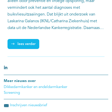
alleen door preventie en vroege opsporing, maar
vermindert ook het aantal diagnoses met
buikvliesuitzaaiingen. Dat blijkt uit onderzoek van
Laskarina Galanos (IKNL/Catharina Ziekenhuis) met
data uit de Nederlandse Kankerregistratie. Daarnaast
krijgen gescreende patiënten met
buikvliesuitzaaiingen vaker een behandeling met
lees verder
curatieve intentie en is hun overleving beter dan van
patiënten bij wie de ziekte pas bij klachten wordt
ontdekt.
Meer nieuws over
Dikkedarmkanker en endeldarmkanker
Screening
Inschrijven nieuwsbrief