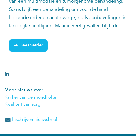
van een multimodale en tumorgerichte behandeling.
Soms blijft een behandeling om voor de hand
liggende redenen achterwege, zoals aanbevelingen in
landelijke richtlijnen. Maar in veel gevallen blijft de
keuze voor een minder intensieve behandeling
onduidelijk, zo blijkt uit een publicatie van G. Halmos
lees verder
(UMCG) en collega’s in Clinical Otolaryngology.
Meer nieuws over
Kanker van de mondholte
Kwaliteit van zorg
Inschrijven nieuwsbrief