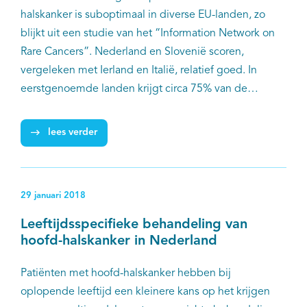
halskanker is suboptimaal in diverse EU-landen, zo
blijkt uit een studie van het “Information Network on
Rare Cancers”. Nederland en Slovenië scoren,
vergeleken met Ierland en Italië, relatief goed. In
eerstgenoemde landen krijgt circa 75% van de
patiënten een behandeling in een topklinisch
ziekenhuis, terwijl dat aandeel in Ierland en Italië en
lees verder
de meeste andere EU-landen aanzienlijk lager ligt. De
onderzoekers concluderen dat niet voldaan wordt aan
de belangrijkste kwaliteitsindicatoren en bepleiten
29 januari 2018
daarom maatregelen voor het waarborgen van goede
kwaliteit van zorg voor deze patiënten. Bijvoorbeeld
Leeftijdsspecifieke behandeling van
door deze zorg te centraliseren in gespecialiseerde
hoofd-halskanker in Nederland
centra.
Patiënten met hoofd-halskanker hebben bij
oplopende leeftijd een kleinere kans op het krijgen