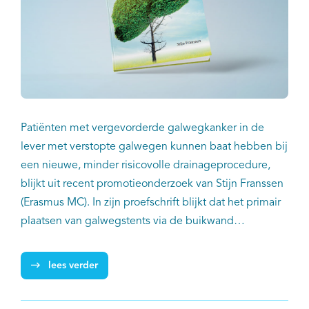
Patiënten met vergevorderde galwegkanker in de
lever met verstopte galwegen kunnen baat hebben bij
een nieuwe, minder risicovolle drainageprocedure,
blijkt uit recent promotieonderzoek van Stijn Franssen
(Erasmus MC). In zijn proefschrift blijkt dat het primair
plaatsen van galwegstents via de buikwand
complicaties vermindert en mogelijkheid tot het
krijgen van levensverlengende systemische therapie
lees verder
vergroot. Daarnaast biedt intra-arteriële
chemotherapie (HAIP) nieuwe perspectieven voor