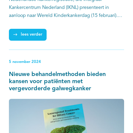
Kankercentrum Nederland (IKNL) presenteert in
aanloop naar Wereld Kinderkankerdag (15 februari).
Van de kinderen die in de periode 2010-2018 kanker
kregen, was 84 procent vijf jaar later nog in leven*. Bij
lees verder
kinderen die in de periode 1990-1999 kanker kregen,
lag dit percentage op 74 procent.
5 november 2024
Nieuwe behandelmethoden bieden
kansen voor patiënten met
vergevorderde galwegkanker