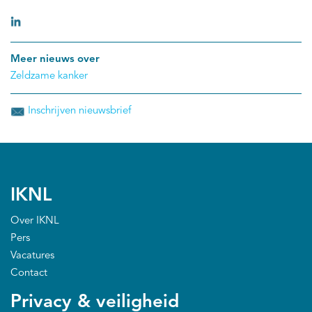
patiënten met niet-operabele galwegkanker in de
lever.
Meer nieuws over
Zeldzame kanker
Inschrijven nieuwsbrief
IKNL
Over IKNL
Pers
Vacatures
Contact
Privacy & veiligheid