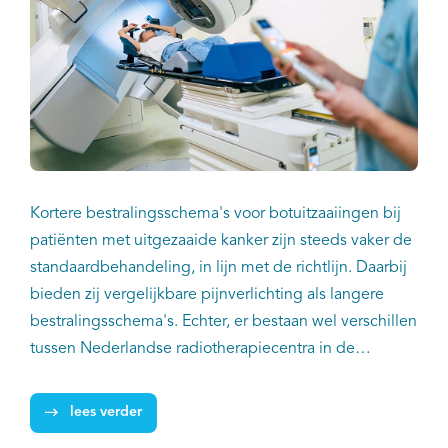
Kortere bestralingsschema's voor botuitzaaiingen bij
patiënten met uitgezaaide kanker zijn steeds vaker de
standaardbehandeling, in lijn met de richtlijn. Daarbij
bieden zij vergelijkbare pijnverlichting als langere
bestralingsschema's. Echter, er bestaan wel verschillen
tussen Nederlandse radiotherapiecentra in de
behandeling van patiënten met botuitzaaiingen. Dat
blijkt uit een landelijke studie van onderzoekers van
lees verder
IKNL, het LUMC en tien Nederlandse