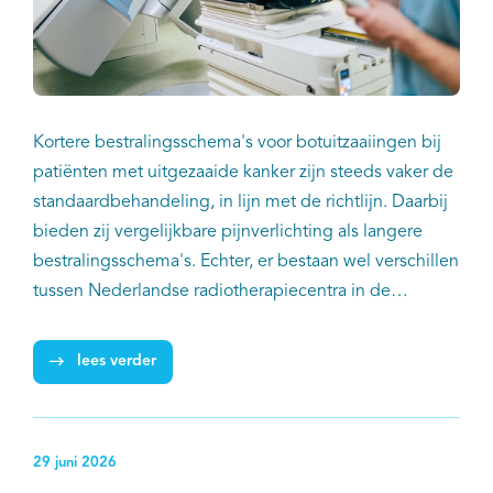
Kortere bestralingsschema's voor botuitzaaiingen bij
patiënten met uitgezaaide kanker zijn steeds vaker de
standaardbehandeling, in lijn met de richtlijn. Daarbij
bieden zij vergelijkbare pijnverlichting als langere
bestralingsschema's. Echter, er bestaan wel verschillen
tussen Nederlandse radiotherapiecentra in de
behandeling van patiënten met botuitzaaiingen. Dat
blijkt uit een landelijke studie van onderzoekers van
lees verder
IKNL, het LUMC en tien Nederlandse
radiotherapieafdelingen en -centra.
29 juni 2026