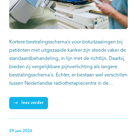
Kortere bestralingsschema's voor botuitzaaiingen bij
patiënten met uitgezaaide kanker zijn steeds vaker de
standaardbehandeling, in lijn met de richtlijn. Daarbij
bieden zij vergelijkbare pijnverlichting als langere
bestralingsschema's. Echter, er bestaan wel verschillen
tussen Nederlandse radiotherapiecentra in de
behandeling van patiënten met botuitzaaiingen. Dat
blijkt uit een landelijke studie van onderzoekers van
lees verder
IKNL, het LUMC en tien Nederlandse
radiotherapieafdelingen en -centra.
29 juni 2026