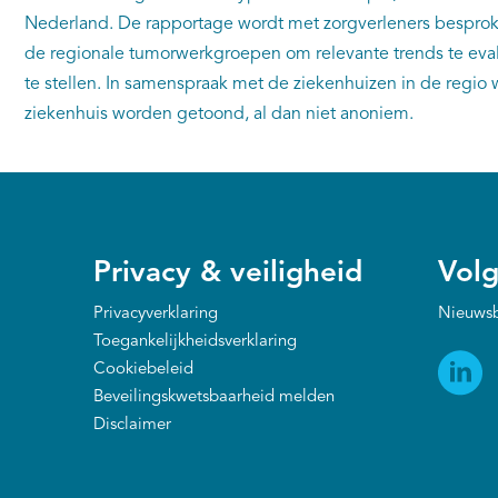
Nederland. De rapportage wordt met zorgverleners besprok
de regionale tumorwerkgroepen om relevante trends te eval
te stellen. In samenspraak met de ziekenhuizen in de regio 
ziekenhuis worden getoond, al dan niet anoniem.
Privacy & veiligheid
Volg
Privacyverklaring
Nieuwsb
Toegankelijkheidsverklaring
Cookiebeleid
Beveilingskwetsbaarheid melden
Disclaimer