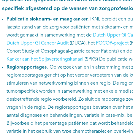
specifiek afgestemd op de wensen van zorgprofessio
Publicatie slokdarm- en maagkanker.
IKNL bereidt een pu
laatste stand van de zorg voor patiënten met slokdarm- en 
wordt gemaakt in samenwerking met de
Dutch Upper GI Ca
Dutch Upper GI Cancer Audit
(DUCA), het
POCOP-project
(P
Cohort Study of Oesophageal-gastric cancer Patients) en d
Kanker aan het Spijsverteringskanaal
(SPKS) De publicatie w
Regiorapportages.
Op verzoek van en in afstemming met z
regiorapportages gericht op het verder verbeteren van de kw
stimuleren van netwerkvorming binnen een regio. De regior
tumorspecifiek worden in samenwerking met enkele medisch
desbetreffende regio voorbereid. Zo sluit de rapportage zov
vragen in de regio. De regiorapportages bevatten over het 
aantal diagnoses en behandelingen, variatie in case-mix, b
Bijvoorbeeld het percentage patiënten dat wordt behandeld 
variatie in het gebruik van type chemotherapie; en overlevin