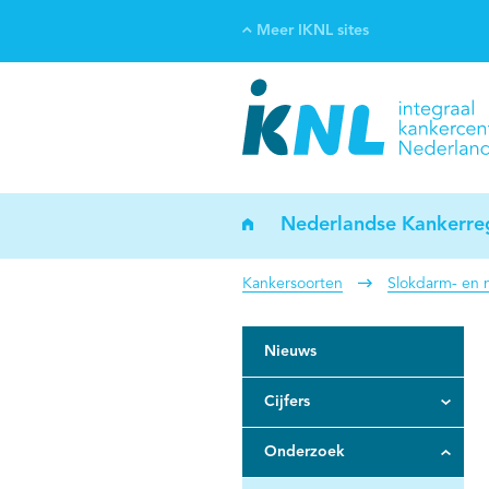
Meer IKNL sites
Ve
Bi
ka
Nederlandse Kankerreg
Kankersoorten
Slokdarm- en
Nieuws
Cijfers
Onderzoek