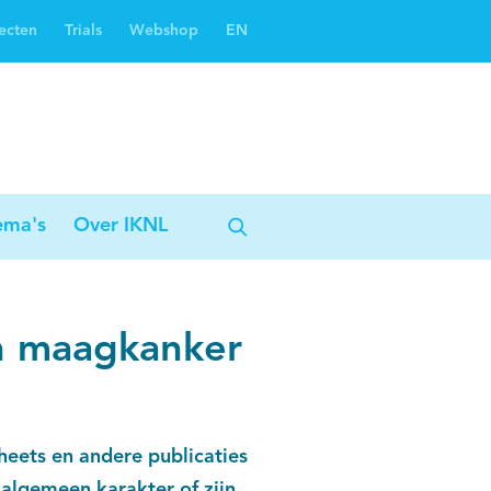
ecten
Trials
Webshop
EN
Oncoguide
Oncologiezorgnetwerken
ema's
Over IKNL
n maagkanker
heets en andere publicaties
algemeen karakter of zijn