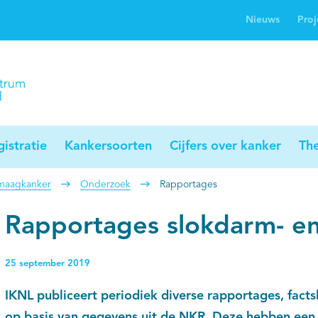
Nieuws
Proj
rwijsgids kanker
Profielstudie
Palliaweb
jwerkingen bij
Profiles registry
Palliarts (app)
nker
istratie
Kankersoorten
Cijfers over kanker
Th
 maagkanker
Onderzoek
Rapportages
Rapportages slokdarm- e
25 september 2019
IKNL publiceert periodiek diverse rapportages, facts
op basis van gegevens uit de NKR. Deze hebben een 