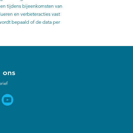
en tijdens bijeenkomsten van
ueren en verbeteracties vast
wordt bepaald of de data per
 ons
rief