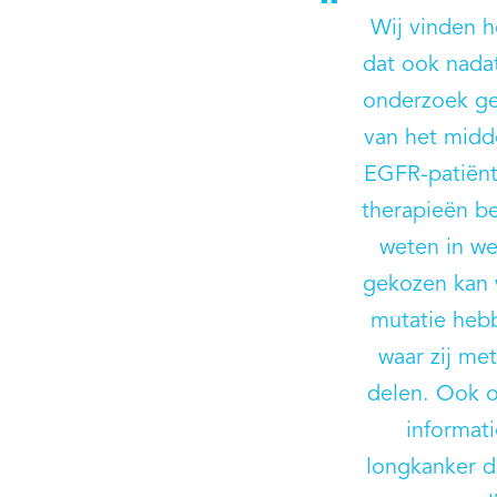
Wij vinden h
dat ook nada
onderzoek ge
van het midde
EGFR-patiënt
therapieën be
weten in we
gekozen kan 
mutatie heb
waar zij me
delen. Ook o
informat
longkanker d