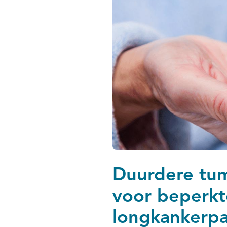
Duurdere tum
voor beperkt
longkankerpa