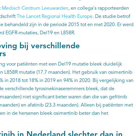
t
Medisch Centrum Leeuwarden
, en collega's rapporteerden
jdschrift
The Lancet Regional Health Europe
. De studie betrof
ie behandeld zijn in de periode 2015 tot en met 2020. Er werd
ard EGFR-mutaties, Del19 en L858R.
eving bij verschillende
rs
g voor patiënten met een Del19 mutatie bleek duidelijk
en L858R mutatie (17.7 maanden). Het gebruik van osimertinib
3% in 2018 tot 18% in 2019 en 94% in 2020. Bij vergelijking van
e verschillende tyrosinekinaseremmers bleek, dat de
 maanden) niet significant beter waren dan die van gefitinib
 maanden) en afatinib (23.3 maanden). Alleen bij patiënten met
en in de hersenen bleek osimertinib beter dan het
inib in Nederland slechter dan in