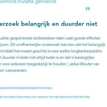
lksmond mutatie genoemd.
erzoek belangrijk en duurder niet
ustrie gesponsorde onderzoeken laten vaak goede effecten
jnen. Dit onafhankelijke onderzoek laat zien dat het belangrijk
rmiddel het meest geschikt is voor welke longkankerpatiënt.
duurste middel niet altijd beter is en dat is belangrijke
n voor iedereen toegankelijk te houden.’, aldus Wouter van
rum Leeuwarden.
ngkanker/behandelingen/doelgerichte-therapie
ls-eerstelijns-behandeling-voor-patienten-met-egfr-gemuteerd-niet-kleincellig-