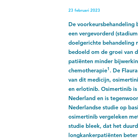
23 februari 2023
De voorkeursbehandeling 
een vergevorderd (stadium I
doelgerichte behandeling m
bedoeld om de groei van d
patiënten minder bijwerki
1
chemotherapie
. De Flaura 
van dit medicijn, osimertin
en erlotinib. Osimertinib i
Nederland en is tegenwoor
Nederlandse studie op basi
osimertinib vergeleken me
studie bleek, dat het duur
longkankerpatiënten bete