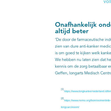
vo
Onafhankelijk ond
altijd beter
‘De door de farmaceutische ind
zien van dure anti-kanker medici
is om goed te kijken welk kanke
We hebben nu laten zien dat het 
kennis om de zorg betaalbaar e
Geffen, longarts Medisch Cent
[1]
https://www.longkankernederland.nl/lo
[2]
https://www.nvmo.org/bom/osimertinib-a
longcarcinoom/