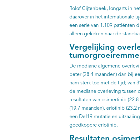
Rolof Gijtenbeek, longarts in he
daarover in het internationale ti
een serie van 1.109 patiënten d
alleen gekeken naar de standa
Vergelijking overl
tumorgroeiremme
De mediane algemene overlevin
beter (28.4 maanden) dan bij e
nam sterk toe met de tijd; van 
de mediane overleving tussen d
resultaten van osimertinib (22.8
(19.7 maanden), erlotinib (23.2
een Del19 mutatie en uitzaaiing
goedkopere erlotinib.
Resultaten osimert