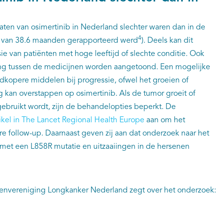
aten van osimertinib in Nederland slechter waren dan in de
4
ing van 38.6 maanden gerapporteerd werd
). Deels kan dit
ie van patiënten met hoge leeftijd of slechte conditie. Ook
ving tussen de medicijnen worden aangetoond. Een mogelijke
edkopere middelen bij progressie, ofwel het groeien of
g kan overstappen op osimertinib. Als de tumor groeit of
ib gebruikt wordt, zijn de behandelopties beperkt. De
tikel in The Lancet Regional Health Europe
aan om het
re follow-up. Daarnaast geven zij aan dat onderzoek naar het
met een L858R mutatie en uitzaaiingen in de hersenen
ëntenvereniging Longkanker Nederland zegt over het onderzoek: