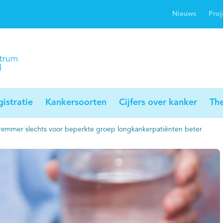
Nieuws
Proj
rwijsgids kanker
Profielstudie
Palliaweb
jwerkingen bij
Profiles registry
Palliarts (app)
nker
istratie
Kankersoorten
Cijfers over kanker
Th
emmer slechts voor beperkte groep longkankerpatiënten beter