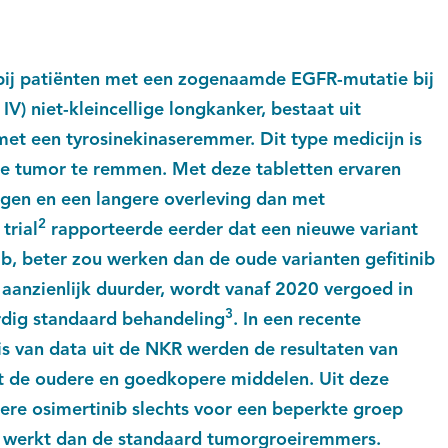
bij patiënten met een zogenaamde EGFR-mutatie bij
V) niet-kleincellige longkanker, bestaat uit
et een tyrosinekinaseremmer. Dit type medicijn is
e tumor te remmen. Met deze tabletten ervaren
ngen en een langere overleving dan met
2
trial
rapporteerde eerder dat een nieuwe variant
ib, beter zou werken dan de oude varianten gefitinib
s aanzienlijk duurder, wordt vanaf 2020 vergoed in
3
dig standaard behandeling
. In een recente
s van data uit de NKR werden de resultaten van
t de oudere en goedkopere middelen. Uit deze
dere osimertinib slechts voor een beperkte groep
r werkt dan de standaard tumorgroeiremmers.