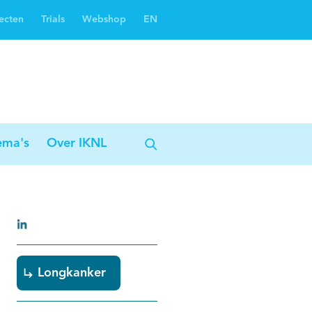
ecten
Trials
Webshop
EN
Oncoguide
Oncologiezorgnetwerken
ema's
Over IKNL
Longkanker