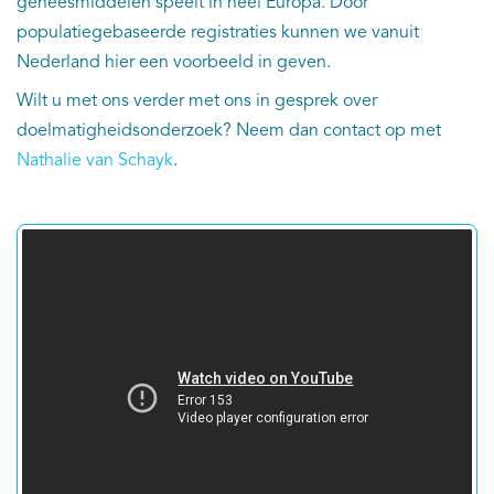
geneesmiddelen speelt in heel Europa. Door
populatiegebaseerde registraties kunnen we vanuit
Nederland hier een voorbeeld in geven.
Wilt u met ons verder met ons in gesprek over
doelmatigheidsonderzoek? Neem dan contact op met
Nathalie van Schayk
.