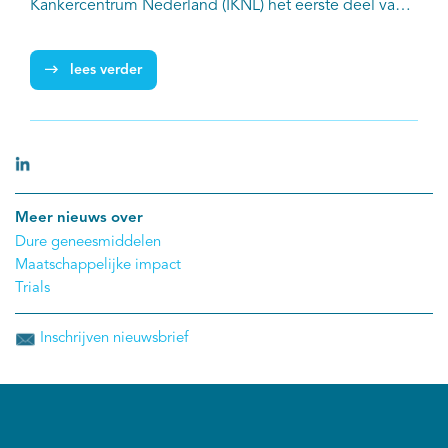
Kankercentrum Nederland (IKNL) het eerste deel van
een drieluik over sociaal-economische status (SES) en
kanker, waarbij SES staat voor de maatschappelijke
lees verder
positie die iemand inneemt vaak gemeten naar
inkomen of opleiding. In dit eerste deel wordt de
relatie belicht tussen inkomen en kankerdiagnoses en
tussen inkomen en het stadium van kanker bij
diagnose.
Meer nieuws over
Dure geneesmiddelen
Maatschappelijke impact
Trials
Inschrijven nieuwsbrief