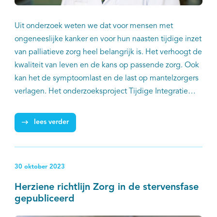
Uit onderzoek weten we dat voor mensen met
ongeneeslijke kanker en voor hun naasten tijdige inzet
van palliatieve zorg heel belangrijk is. Het verhoogt de
kwaliteit van leven en de kans op passende zorg. Ook
kan het de symptoomlast en de last op mantelzorgers
verlagen. Het onderzoeksproject Tijdige Integratie
Palliatieve Zorg in de Oncologie (TIPZO) wil deze
tijdige inzet van palliatieve zorg bevorderen. In dit
lees verder
project werkt IKNL samen met de Nederlandse
Federatie van Kankerpatiëntenorganisaties (NFK), het
UMC Groningen en het Leids Universitair Medisch
30 oktober 2023
Centrum (LUMC). Senior-onderzoeker palliatieve zorg
bij IKNL Dr. Natasja Raijmakers en internist-oncoloog
Herziene richtlijn Zorg in de stervensfase
Dr. Filip de Vos zijn betrokken bij het project. We
gepubliceerd
spraken hen over het belang van tijdig integreren van