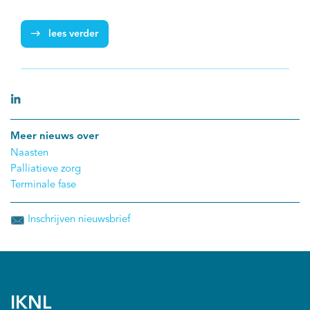
knelpunten in de praktijk. De richtlijn is verder
gebaseerd op de meest recente inzichten uit
lees verder
wetenschappelijk onderzoek en ontwikkeld volgens
de wetenschappelijk methodologie. IKNL is als
procesbegeleider betrokken bij de richtlijnen
palliatieve zorg, zo ook bij deze richtlijn.
Meer nieuws over
Naasten
Palliatieve zorg
Terminale fase
Inschrijven nieuwsbrief
IKNL