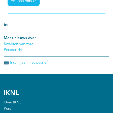
lees verder
symposium "Gezondheidsverschillen bij kanker in
Nederland: Hoe dichten we de kloof?”
Meer nieuws over
Kwaliteit van zorg
Persbericht
Inschrijven nieuwsbrief
IKNL
Over IKNL
Pers